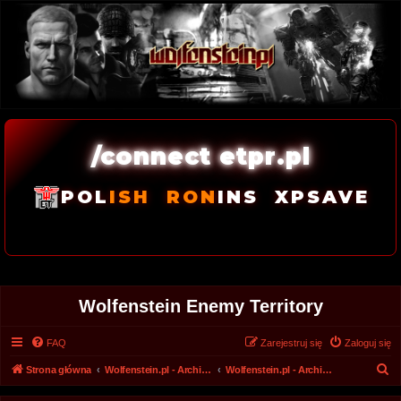
/connect etpr.pl
POL
ISH
RON
INS
XPSAVE
Wolfenstein Enemy Territory
FAQ
Zarejestruj się
Zaloguj się
S
Strona główna
Wolfenstein.pl - Archiwum forum 2008 - 2017
Wolfenstein.pl - Archiwum
z