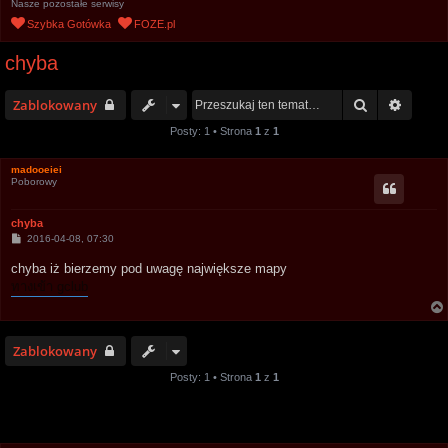
Nasze pozostałe serwisy
u
Szybka Gotówka
FOZE.pl
k
chyba
a
j
Szukaj
Wyszu
Zablokowany
Posty: 1 • Strona
1
z
1
madooeiei
Poborowy
chyba
P
2016-04-08, 07:30
o
s
chyba iż bierzemy pod uwagę największe mapy
t
ทางเข้า gclub
Zablokowany
Posty: 1 • Strona
1
z
1