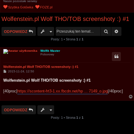
Nasze pozostałe serwisy
u
Szybka Gotówka
FOZE.pl
k
Wolfenstein.pl Wolf THO/TOB screenshoty :) #1
a
j
Szukaj
Wyszuk
ODPOWIEDZ
Posty: 1 • Strona
1
z
1
Wolfik Master
Poborowy
Wolfenstein.pl Wolf THO/TOB screenshoty :) #1
P
2015-11-24, 12:50
o
s
Wolfenstein.pl Wolf THO/TOB screenshoty :) #1
t
[40proc]
https://scontent-frt3-1.xx.fbcdn.net/hp ... 7149_o.jpg
[/40proc]
ODPOWIEDZ
Posty: 1 • Strona
1
z
1