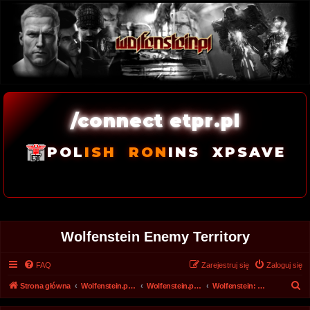
/connect etpr.pl
POL
ISH
RON
INS
XPSAVE
Wolfenstein Enemy Territory
FAQ
Zarejestruj się
Zaloguj się
S
Strona główna
Wolfenstein.pl - Archiwum forum 2008 - 2017
Wolfenstein.pl - Archiwum
Wolfenstein: The New Order
z