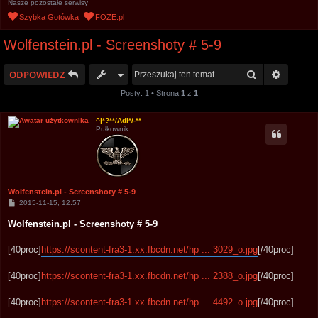
Nasze pozostałe serwisy
u
Szybka Gotówka
FOZE.pl
k
Wolfenstein.pl - Screenshoty # 5-9
a
j
Szukaj
Wyszuk
ODPOWIEDZ
Posty: 1 • Strona
1
z
1
^|*?**/Adi*/-**
Pułkownik
Wolfenstein.pl - Screenshoty # 5-9
P
2015-11-15, 12:57
o
s
Wolfenstein.pl - Screenshoty # 5-9
t
[40proc]
https://scontent-fra3-1.xx.fbcdn.net/hp ... 3029_o.jpg
[/40proc]
[40proc]
https://scontent-fra3-1.xx.fbcdn.net/hp ... 2388_o.jpg
[/40proc]
[40proc]
https://scontent-fra3-1.xx.fbcdn.net/hp ... 4492_o.jpg
[/40proc]