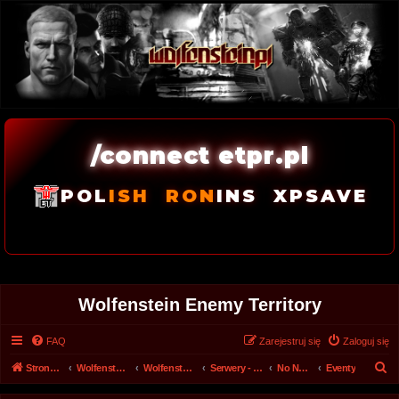
/connect etpr.pl
POL
ISH
RON
INS
XPSAVE
Wolfenstein Enemy Territory
FAQ
Zarejestruj się
Zaloguj się
S
Strona główna
Wolfenstein.pl - Archiwum forum 2008 - 2017
Wolfenstein.pl - Archiwum
Serwery - Archiwa
No Name Server #2
Eventy
z