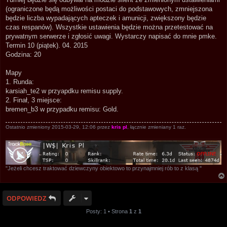
(ograniczone będą możliwości postaci do podstawowych, zmniejszona
będzie liczba wypadających apteczek i amunicji, zwiększony będzie
czas respanów). Wszystkie ustawienia będzie można przetestować na
prywatnym serwerze i zgłosić uwagi. Wystarczy napisać do mnie pmke.
Termin 10 (piątek). 04. 2015
Godzina: 20
Mapy
1. Runda:
karsiah_te2 w przyapdku remisu supply.
2. Finał, 3 miejsce:
bremen_b3 w przypadku remisu: Gold.
Ostatnio zmieniony 2015-03-29, 12:06 przez
kris pl
, łącznie zmieniany 1 raz.
"Jeżeli chcesz traktować dziewczyny obiektowo to przynajmniej rób to z klasą "
ODPOWIEDZ
Posty: 1 • Strona
1
z
1