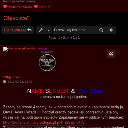
Nasze pozostałe serwisy
u
Szybka Gotówka
FOZE.pl
k
"Objective"
a
j
Szukaj
Wyszuk
ODPOWIEDZ
Posty: 1 • Strona
1
z
1
kris pl
Pułkownik
"Objective"
P
2015-03-28, 16:46
o
s
N
AME
S
ERVER
|
&
|
W$
|
Clan
t
zaprasza na turniej objective.
Zasady są proste 4 teamy jak w poprzednim evencie kapitanami będą ja,
Qrwiś, Adaś i Władziu. Podział graczy będzie jak poprzednio ustalony
wcześniej na podstawie zapisów. Zapisujemy się w oddzielnym temacie:
http://wolfenstein.pl/viewtopic.php?f=119&t=3475
Turniej będzie się odbywał na modzie silent ze zmienionym ustawieniami