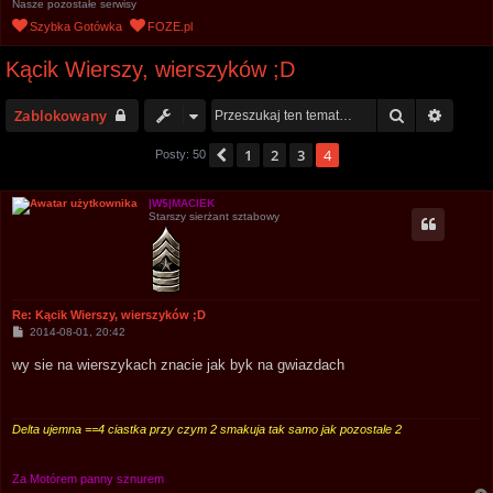
Nasze pozostałe serwisy
u
Szybka Gotówka
FOZE.pl
k
Kącik Wierszy, wierszyków ;D
a
j
Szukaj
Wyszu
Zablokowany
1
2
3
4
Poprzednia
Posty: 50
|W$|MACIEK
Starszy sierżant sztabowy
Re: Kącik Wierszy, wierszyków ;D
P
2014-08-01, 20:42
o
s
wy sie na wierszykach znacie jak byk na gwiazdach
t
Delta ujemna ==4 ciastka przy czym 2 smakuja tak samo jak pozostale 2
Za Motórem panny sznurem