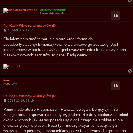
SPIDIvonMARDER
Generał-komandor
Re: Kącik Wierszy, wierszyków ;D
P
2014-08-05, 19:11
o
s
Chciałem zamknąć temat, ale skoro wrócił formą do
t
pseudoartystycznych wierszyków, to warunkowo go zostawię. Jeśli
jednak znowu wróci tutaj zwykła, gimbowrażliwa intelektualnie wymiana
piaskownicowych zarzutów, to papa. Będą warny.
Name
Poborowy
Re: Kącik Wierszy, wierszyków ;D
P
2014-10-16, 22:19
o
s
Panie moderatorze Przepraszam Pana za bałagan. Bo gdybym nie
t
zaczęła tematu sprawa inaczej by wyglądała. Niestety pochodzę z takich
okolic w których jak jesteś posądzany o coś czego nie zrobiłeś to nie
chowasz głowy w piasek. Poza tym muszę przyznać, kłócąc się z
wszystkimi o pierdoły, zapomnieliśmy po co tu jesteśmy. Ta gra nie ma