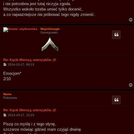
i nie pot­rzeb­na jest tu­taj niczy­ja zgoda.
Wszys­tko wo­koło trze­ba umieć tyl­ko docenić,
a co naj­ważniej­sze nie próbo­wać te­go nig­dy zmienić.
WujekGoogle
Szeregowiec
Re: Kącik Wierszy, wierszyków ;D
P
2014-10-17, 09:13
o
s
Emocjom*
t
2/10
Name
Poborowy
Re: Kącik Wierszy, wierszyków ;D
P
2014-10-17, 13:23
o
s
Piszę co myślę i z tego słynę,
t
szczerze mówiąc gdzieś mam czyjąś drwinę.