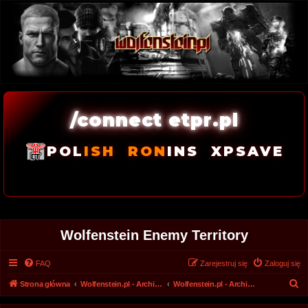
/connect etpr.pl
POL
ISH
RON
INS
XPSAVE
Wolfenstein Enemy Territory
FAQ
Zarejestruj się
Zaloguj się
S
Strona główna
Wolfenstein.pl - Archiwum forum 2008 - 2017
Wolfenstein.pl - Archiwum
z