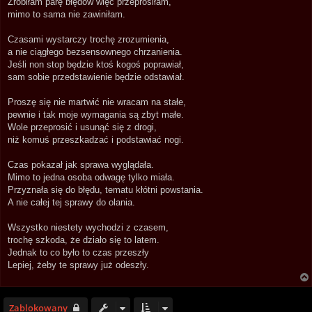
Zrobiłam parę błędów więc przeprosiłam,
mimo to sama nie zawiniłam.
Czasami wystarczy trochę zrozumienia,
a nie ciągłego bezsensownego chrzanienia.
Jeśli non stop będzie ktoś kogoś poprawiał,
sam sobie przedstawienie będzie odstawiał.
Proszę się nie martwić nie wracam na stałe,
pewnie i tak moje wymagania są zbyt małe.
Wole przeprosić i usunąć się z drogi,
niż komuś przeszkadzać i podstawiać nogi.
Czas pokazał jak sprawa wyglądała.
Mimo to jedna osoba odwagę tylko miała.
Przyznała się do błędu, tematu kłótni powstania.
A nie całej tej sprawy do olania.
Wszystko niestety wychodzi z czasem,
trochę szkoda, że działo się to latem.
Jednak to co było to czas przeszły
Lepiej, żeby te sprawy już odeszły.
Zablokowany