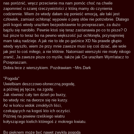
nas poróżnić, wręcz przeciwnie ma nam pomóc choć na chwile
zapomnieć o szarej rzeczywistości z którą mamy do czynienia
codziennie. Wiem że wtedy dałam się ponieść emocją, ale taki jest
człowiek, zamiast ochłonąć wypowie o parę słów nie potrzebnie. Dlatego
jeśli kogoś wtedy uraziłam bezpodstawnie to przepraszam, za dużo
bajzlu się narobiło. Pewnie ktoś się teraz zastanawia po co to pisze? O
tuż pisze to teraz bo na pewno większość już ochłonęła, przynajmniej
mam taką nadzieje. A jak nie to ide po gaśnice XD Na prawde głupio
wtedy wyszło, wiem że przy mnie zawsze musi się coś dziać, ale wole
jak jest to coś miłego, a nie kłótnie. Natomiast wierszyki nie miały nikogo
zranić, Ja zawsze pisze co myśle, także jak Cie uraziłam Wym!atacz to
Przepraszam.
Dobra lece z wierszykiem. Pozdrawiam ~Mrs.Dark
"Pogoda"
Uwiel­biam deszczo­wo-słoneczną pogodę,
a później jej tęcze, na zgodę.
Jak również cały ten dzień po burzy,
bo wte­dy nic na dworze się nie kurzy.
Aż w końcu wi­dok zmokłych liści,
cze­kających na ko­goś kto ich oczyści.
Później na po­wiew rześkiego wiatru
kołyszące­go kielich które­goś z mok­re­go kwiatu.
Bo pięknem może być na­wet zwykła pogoda