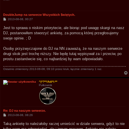
DoubleJump na serwerze Wszystkich $więtych.
P
2013-08-08, 00:27
o
s
Jest to sprawa o niskim priorytecie, ale biorąc pod uwagę skargi na nasz
t
DJ, postanowiłem stworzyć ankietę, za pomocą której przegłosujemy
swoje opinie. ; D
Osoby przyzwyczajone do DJ na NN zauważą, że na naszym serwerze
drugi skok jest trochę niższy. Nie będę tutaj wypisywał za i przeciw, po
prostu zastanówcie się, co najbardziej by wam odpowiadało.
Ostatnio zmieniony 2013-08-08, 09:10 przez
kruk
, łącznie zmieniany 1 raz.
^|*?**/Adi*/-**
Pułkownik
Re: DJ na naszym serwerze.
P
2013-08-08, 08:26
o
s
Taką ankietę to należałoby raczej umieścić w dziale serwera, gdyż to nie
t
tylko wam ma odpowiadać, ale i innym graczom. Ankiety nie zależy