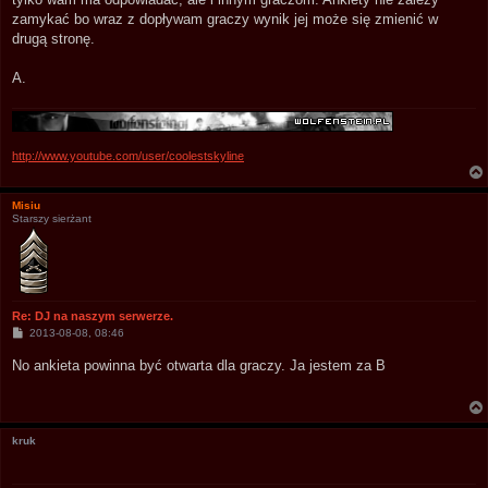
zamykać bo wraz z dopływam graczy wynik jej może się zmienić w
drugą stronę.
A.
http://www.youtube.com/user/coolestskyline
Misiu
Starszy sierżant
Re: DJ na naszym serwerze.
P
2013-08-08, 08:46
o
s
No ankieta powinna być otwarta dla graczy. Ja jestem za B
t
kruk