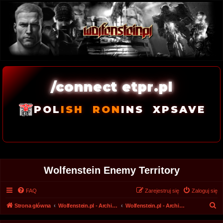
/connect etpr.pl
POL
ISH
RON
INS
XPSAVE
Wolfenstein Enemy Territory
FAQ
Zarejestruj się
Zaloguj się
S
Strona główna
Wolfenstein.pl - Archiwum forum 2008 - 2017
Wolfenstein.pl - Archiwum
z