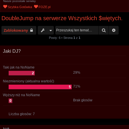
Nasze pozostałe serwisy
u
Szybka Gotówka
FOZE.pl
k
DoubleJump na serwerze Wszystkich $więtych.
a
j
Szukaj
Wyszu
Zablokowany
Posty: 6 • Strona
1
z
1
Jaki DJ?
Taki jak na NoName
29%
2
Niezmieniony (aktualna wartość)
71%
5
Wyższy niż na NoName
Brak głosów
0
Liczba głosów:
7
kruk