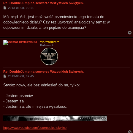
Re: DoubleJump na serwerze Wszystkich $więtych.
P
2013-08-08, 09:11
o
s
Mój błąd. Adi, jest możliwość przeniesienia tego tematu do
t
odpowiedniego działu? Czy też utworzyć analogiczny temat w
odpowiednim dziale, a ten pójdzie do usunięcia?
^|*?**/Adi*/-**
Pułkownik
Re: DoubleJump na serwerze Wszystkich $więtych.
P
2013-08-08, 09:45
o
s
Stwórz nowy, ale bez odniesień do nn, tylko:
t
- Jestem przeciw
- Jestem za
- Jestem za, ale mniejsza wysokość.
http://www.youtube.com/user/coolestskyline