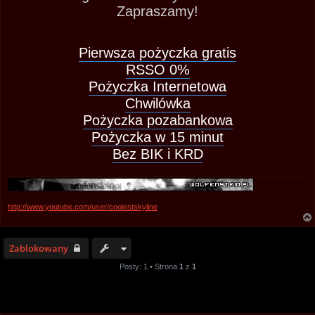
Zapraszamy!
Pierwsza pożyczka gratis
RSSO 0%
Pożyczka Internetowa
Chwilówka
Pożyczka pozabankowa
Pożyczka w 15 minut
Bez BIK i KRD
http://www.youtube.com/user/coolestskyline
Zablokowany
Posty: 1 • Strona
1
z
1