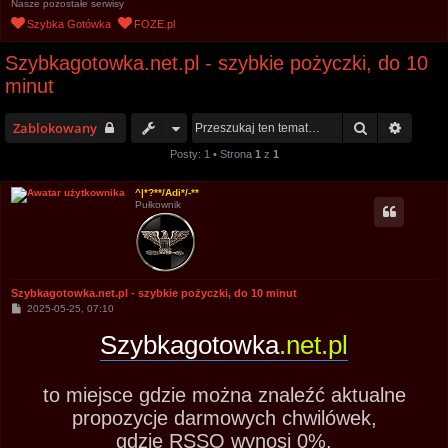
Nasze pozostałe serwisy
u
Szybka Gotówka
FOZE.pl
k
Szybkagotowka.net.pl - szybkie pożyczki, do 10
a
minut
j
Szukaj
Wyszu
Zablokowany
Posty: 1 • Strona
1
z
1
^|*?**/Adi*/-**
Pułkownik
Szybkagotowka.net.pl - szybkie pożyczki, do 10 minut
P
2025-05-25, 07:10
o
s
Szybkagotowka
.net.pl
t
to miejsce gdzie można znaleźć aktualne
propozycje darmowych chwilówek,
gdzie RSSO wynosi 0%.