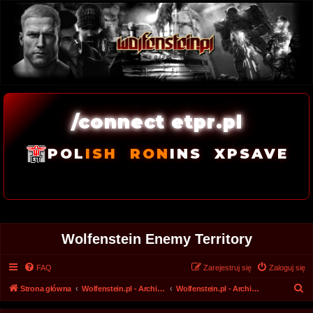
/connect etpr.pl
POL
ISH
RON
INS
XPSAVE
Wolfenstein Enemy Territory
FAQ
Zarejestruj się
Zaloguj się
S
Strona główna
Wolfenstein.pl - Archiwum forum 2008 - 2017
Wolfenstein.pl - Archiwum
z