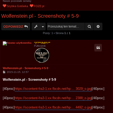
Nasze pozostałe serwisy
u
Szybka Gotówka
FOZE.pl
k
Wolfenstein.pl - Screenshoty # 5-9
a
j
Szukaj
Wyszuk
ODPOWIEDZ
Posty: 1 • Strona
1
z
1
^|*?**/Adi*/-**
Pułkownik
Wolfenstein.pl - Screenshoty # 5-9
P
2015-11-15, 12:57
o
s
Wolfenstein.pl - Screenshoty # 5-9
t
[40proc]
https://scontent-fra3-1.xx.fbcdn.net/hp ... 3029_o.jpg
[/40proc]
[40proc]
https://scontent-fra3-1.xx.fbcdn.net/hp ... 2388_o.jpg
[/40proc]
[40proc]
https://scontent-fra3-1.xx.fbcdn.net/hp ... 4492_o.jpg
[/40proc]