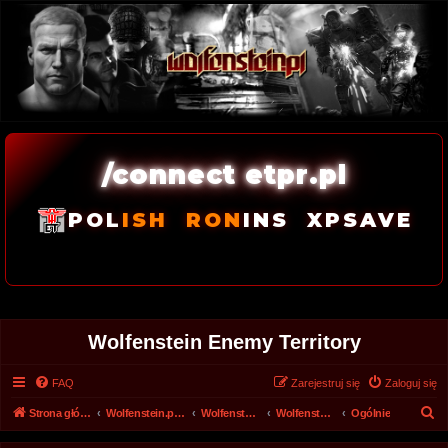
/connect etpr.pl
POL
ISH
RON
INS
XPSAVE
Wolfenstein Enemy Territory
FAQ
Zarejestruj się
Zaloguj się
S
Strona główna
Wolfenstein.pl - Archiwum forum 2008 - 2017
Wolfenstein.pl - Archiwum
Wolfenstein - Enemy Territory - Archiwum
Ogólnie
z