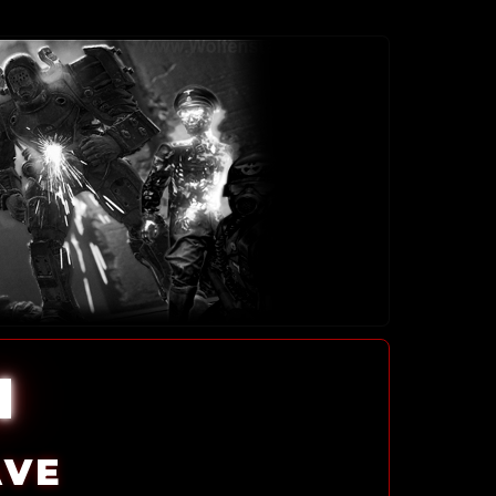
l
AVE