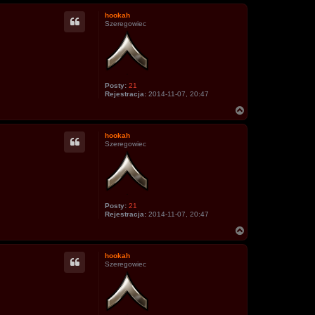
hookah
Szeregowiec
Posty:
21
Rejestracja:
2014-11-07, 20:47
N
a
g
hookah
ó
Szeregowiec
r
ę
Posty:
21
Rejestracja:
2014-11-07, 20:47
N
a
g
hookah
ó
Szeregowiec
r
ę