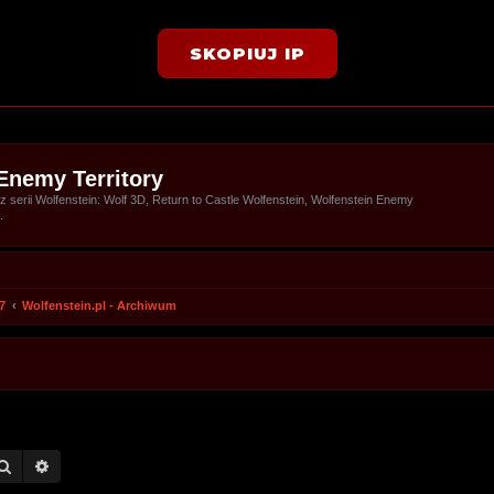
SKOPIUJ IP
Enemy Territory
serii Wolfenstein: Wolf 3D, Return to Castle Wolfenstein, Wolfenstein Enemy
.
7
Wolfenstein.pl - Archiwum
Szukaj
Wyszukiwanie zaawansowane