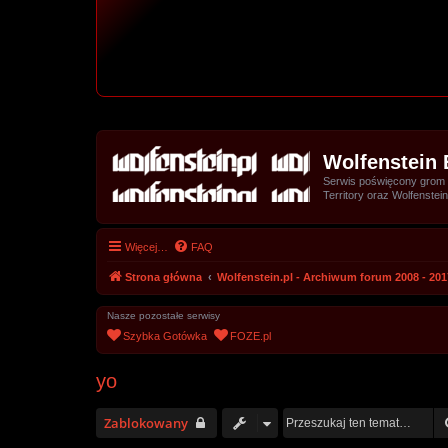
Wolfenstein 
Serwis poświęcony grom z 
Territory oraz Wolfenstein
Więcej…
FAQ
Strona główna
Wolfenstein.pl - Archiwum forum 2008 - 201
Nasze pozostałe serwisy
Szybka Gotówka
FOZE.pl
yo
Zablokowany