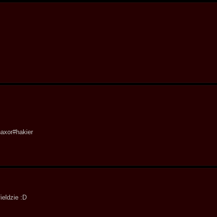
axor#hakier
ieldzie :D