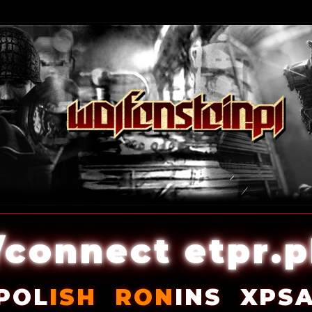
/connect etpr.p
POL
ISH
RON
INS
XPS