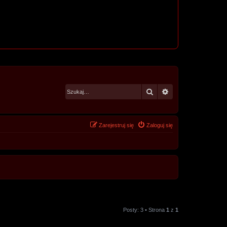
Szukaj
Wyszukiwanie za
Zarejestruj się
Zaloguj się
Posty: 3 • Strona
1
z
1