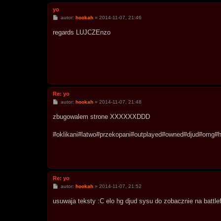
yo
P
autor:
hookah
»
2014-11-07, 21:46
o
s
regards LUJCZEnzo
t
Re: yo
P
autor:
hookah
»
2014-11-07, 21:48
o
s
zbugowalem strone XXXXXXDDD
t
#oklikani#latwo#przekopani#outplayed#owned#djud#omg#h
Re: yo
P
autor:
hookah
»
2014-11-07, 21:52
o
s
usuwaja teksty :C elo hg djud sysu do zobacznie na battlef
t