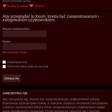
Nasze pozostałe serwisy
u
Szybka Gotówka
FOZE.pl
k
a
Aby przeglądać to forum, trzeba być zarejestrowanym i
zalogowanym użytkownikiem.
j
Nazwa użytkownika:
Hasło:
Nie pamiętam hasła
Zapamiętaj mnie
Ukryj mój status podczas tej sesji
ZAREJESTRUJ SIĘ
Aby zalogować się, musisz być zarejestrowanym użytkownikiem witryny.
Rejestracja zajmuje tylko chwilę, a znacznie zwiększa możliwości korzystania
z witryny. Administrator witryny może zarejestrowanym użytkownikom nadać
wiele dodatkowych uprawnień. Przed rejestracją zapoznaj się z naszym