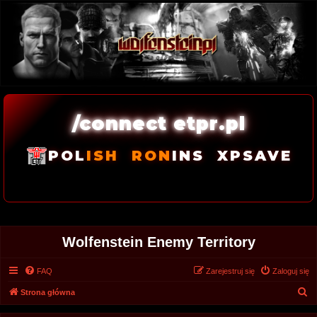
/connect etpr.pl
POL
ISH
RON
INS
XPSAVE
Wolfenstein Enemy Territory
FAQ
Zarejestruj się
Zaloguj się
S
Strona główna
z