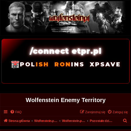
/connect etpr.pl
POL
ISH
RON
INS
XPSAVE
Wolfenstein Enemy Territory
FAQ
Zarejestruj się
Zaloguj się
S
Strona główna
Wolfenstein.pl - Archiwum forum 2008 - 2017
Wolfenstein.pl - Archiwum
Pozostałe działy forum
z