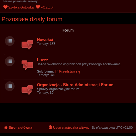
Nasze pozostałe serwisy
u
Szybka Gotówka
FOZE.pl
k
Pozostałe działy forum
a
j
Forum
Nowości
Tematy:
187
Luzzz
Jazda swobodna w granicach przyzwoitego zachowania.
Subforum:
Przedstaw się
Tematy:
370
Organizacja - Biuro Administracji Forum
Sprawy organizacyjne forum.
Tematy:
30
Strona główna
Usuń ciasteczka witryny
Strefa czasowa
UTC+01:00