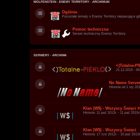
WOLFENSTEIN - ENEMY TERRITORY - ARCHIWUM
Ogólnie
Pozostałe tematy o Enemy Territory niepasujące gdz
Pomoc techniczna
Serwis techniczny Enemy Territory.
SERWERY - ARCHIWA
<)Totalne-P
21.12.2015 - 06
No Name Server
Historia od 1 sty 20
Klan |W$| - Wszyscy Święci #
Historia: 11 paź 2013r. - 11 paź 2015r
Klan |W$| - Wszyscy Święci
Historia: 17 cze 2012r. - 10 paź 2013r