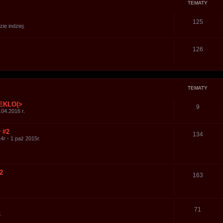
TEMATY
125
ie indziej.
126
TEMATY
IEKLO(>
9
.04.2016 r.
 #2
134
14r - 1 paź 2015r.
2
163
.
71
.