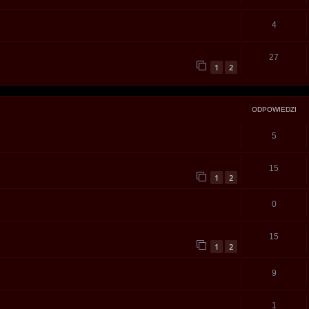
4
27
1
2
ODPOWIEDZI
5
15
1
2
0
15
1
2
9
1