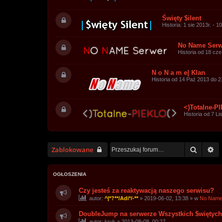
Święty $ilent
Historia: 1 sie 2013r. - 1
No Name Serw
Historia od 18 cze 
N o N a m e| Klan
Historia od 14 Paź 2013 do 2
<)Totalne-P
Historia od 7 Li
Szukaj
W
Zablokowane
OGŁOSZENIA
Czy jesteś za reaktywacją naszego serwisu?
autor:
^|*?**/Adi*/-**
»
2019-06-02, 13:38
» w
No Name
DoubleJump na serwerze Wszystkich $więtych
autor:
kruk
»
2013-08-08, 00:27