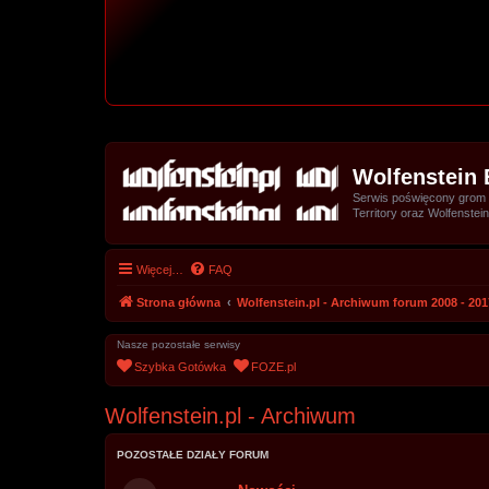
Wolfenstein 
Serwis poświęcony grom z 
Territory oraz Wolfenstein
Więcej…
FAQ
Strona główna
Wolfenstein.pl - Archiwum forum 2008 - 201
Nasze pozostałe serwisy
Szybka Gotówka
FOZE.pl
Wolfenstein.pl - Archiwum
POZOSTAŁE DZIAŁY FORUM