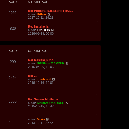
j
z
POSTY
OSTATNI POST
l
n
y
n
o
p
a
w
Re: Pobierz, uaktualnij i gra…
o
1095
j
W
s
autor:
Kitkux
s
n
y
z
2017-12-11, 16:21
t
o
ś
y
w
w
p
s
Re: instalacja
i
o
826
z
W
autor:
TimOOn
e
s
y
y
2016-01-23, 00:08
t
t
p
ś
l
o
w
n
s
i
a
t
e
j
t
POSTY
OSTATNI POST
n
l
o
n
w
Re: Double jump
a
299
s
W
autor:
SPIDIvonMARDER
j
z
y
2016-04-06, 12:06
n
y
ś
o
p
w
w
Re: ...
o
i
2494
s
W
autor:
cowlerzill
s
e
z
y
2016-12-16, 19:01
t
t
y
ś
l
p
w
n
o
i
a
s
e
j
t
Re: Serwer NoName
t
1550
n
W
autor:
SPIDIvonMARDER
l
o
y
2015-10-15, 18:42
n
w
ś
a
s
w
j
z
i
n
y
W
autor:
Misiu
e
o
2313
p
y
2013-10-11, 22:35
t
w
o
ś
l
s
s