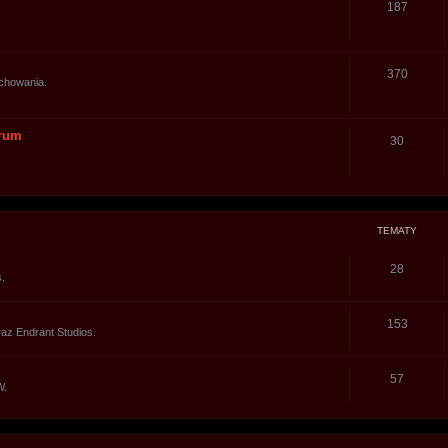
187
370
chowania.
orum
30
TEMATY
28
.
153
raz Endrant Studios.
57
W.