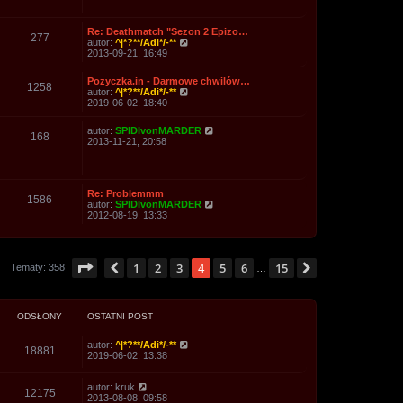
w
n
z
t
i
a
y
e
j
p
Re: Deathmatch "Sezon 2 Epizo…
t
n
277
o
W
autor:
^|*?**/Adi*/-**
l
o
s
y
2013-09-21, 16:49
n
w
t
ś
a
s
w
j
z
Pozyczka.in - Darmowe chwilów…
i
1258
n
y
W
autor:
^|*?**/Adi*/-**
e
o
p
y
2019-06-02, 18:40
t
w
o
ś
l
s
s
w
n
W
autor:
SPIDIvonMARDER
z
t
i
168
a
y
2013-11-21, 20:58
y
e
j
ś
p
t
n
w
o
l
o
i
s
n
w
e
t
a
s
Re: Problemmm
t
1586
j
z
W
autor:
SPIDIvonMARDER
l
n
y
y
2012-08-19, 13:33
n
o
p
ś
a
w
o
w
j
s
s
i
n
z
t
e
o
y
Strona
4
z
15
1
2
3
4
5
6
15
Poprzednia
Następna
Tematy: 358
t
…
w
p
l
s
o
n
z
s
a
y
t
j
p
ODSŁONY
OSTATNI POST
n
o
o
s
w
autor:
^|*?**/Adi*/-**
t
18881
s
2019-06-02, 13:38
z
y
autor:
kruk
p
12175
2013-08-08, 09:58
o