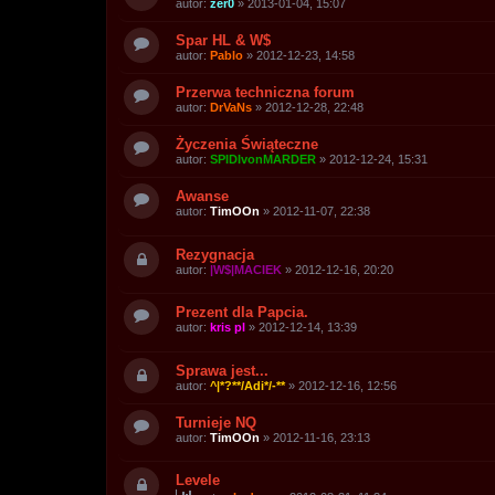
autor:
zer0
»
2013-01-04, 15:07
Spar HL & W$
autor:
Pablo
»
2012-12-23, 14:58
Przerwa techniczna forum
autor:
DrVaNs
»
2012-12-28, 22:48
Życzenia Świąteczne
autor:
SPIDIvonMARDER
»
2012-12-24, 15:31
Awanse
autor:
TimOOn
»
2012-11-07, 22:38
Rezygnacja
autor:
|W$|MACIEK
»
2012-12-16, 20:20
Prezent dla Papcia.
autor:
kris pl
»
2012-12-14, 13:39
Sprawa jest...
autor:
^|*?**/Adi*/-**
»
2012-12-16, 12:56
Turnieje NQ
autor:
TimOOn
»
2012-11-16, 23:13
Levele