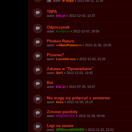
autor:
le dupa
»
2012-08-31, 11:34
TBPA
autor:
kris pl
»
2012-12-02, 10:37
Odpoczynek
autor:
KonDzio
»
2012-12-07, 19:59
Phobos Return
autor:
==ManiPulator==
»
2012-11-06, 10:09
Przerwa?
autor:
LuuxdeLuux
»
2012-12-02, 22:20
Zabawa w "Opowiadanie"
autor:
SinY
»
2012-12-02, 19:42
Bot
autor:
kris pl
»
2012-07-26, 10:57
Nie mogę się połączyć z serwerem
autor:
koza
»
2012-11-09, 15:15
Zimowe pierdoły
autor:
|W$|MACIEK
»
2012-11-28, 09:40
Lagi na serwie
autor:
SPIDIvonMARDER
»
2012-11-22, 23:31