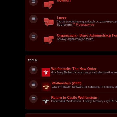
Nowości
Luzzz
Jazda swobodna w granicach przyzwoitego za
Subforum:
Przedstaw się
Organizacja - Biuro Administracji F
Sprawy organizacyjne forum.
FORUM
Wolfenstein: The New Order
Gra firmy Bethesda tworzona przez MachineGames
Wolfenstein (2009)
Gra firm Raven Software, id Software, Pi Studios, o
Return to Castle Wolfenstein
Poprzednik Wolfenstein i Enemy Territory czyli RtC