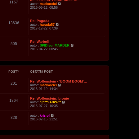
Re: Felieton: Prawo, które za…
1157
W
autor:
madooeiei
y
2016-05-12, 08:56
ś
w
i
Re: Pogoda
e
13636
W
autor:
harada57
t
y
2017-12-22, 07:39
l
ś
n
w
a
i
j
Re: Warbell
e
505
n
W
autor:
SPIDIvonMARDER
t
o
y
2016-04-22, 00:45
l
w
ś
n
s
w
a
z
i
j
y
e
n
p
t
o
o
l
POSTY
OSTATNI POST
w
s
n
s
t
a
z
Re: Wolfenstein - 'BOOM BOOM'…
j
201
y
W
autor:
madooeiei
n
p
y
2016-01-19, 14:34
o
o
ś
w
s
w
s
Re: Wolfenstein: bronie
t
i
1364
z
W
autor:
^|*?**/Adi*/-**
e
y
y
2015-07-27, 10:35
t
p
ś
l
o
w
n
W
autor:
kris pl
s
i
328
a
y
2016-02-15, 21:51
t
e
j
ś
t
n
w
l
o
i
n
w
e
a
s
t