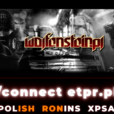
/connect etpr.p
POL
ISH
RON
INS
XPS