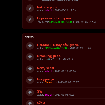
Rekrutacja pro
autor:
kris pl
»
2013-05-20, 17:09
Poprawna polszczyzna
autor:
SPIDIvonMARDER
»
2012-08-05, 20:23
TEMATY
Poradniki: Bindy dźwiękowe
autor:
SPIDIvonMARDER
»
2012-06-26, 18:46
Break(ing) good.
autor:
zer0
»
2013-01-20, 23:14
Nowy silent
autor:
kris pl
»
2013-01-18, 00:18
Rezygnacja
autor:
Diessere
»
2013-01-07, 20:17
SW
autor:
kris pl
»
2013-01-04, 09:17
s3x aim