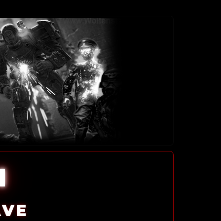
l
AVE