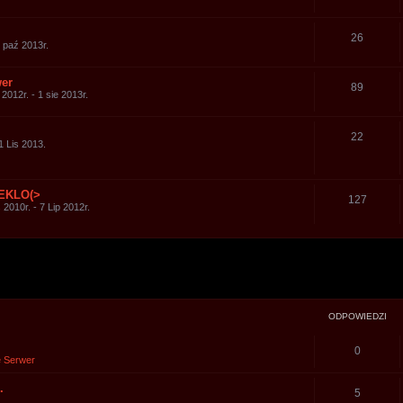
26
0 paź 2013r.
er
89
2012r. - 1 sie 2013r.
22
1 Lis 2013.
IEKLO(>
127
s 2010r. - 7 Lip 2012r.
yszukiwanie zaawansowane
ODPOWIEDZI
0
 Serwer
.
5