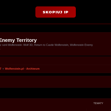
SKOPIUJ IP
Enemy Territory
serii Wolfenstein: Wolf 3D, Return to Castle Wolfenstein, Wolfenstein Enemy
.
7
Wolfenstein.pl - Archiwum
TEMATY