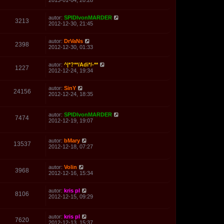
2013-01-04, 20:28
autor:
SPIDIvonMARDER
3213
2012-12-30, 21:45
autor:
DrVaNs
2398
2012-12-30, 01:33
autor:
^|*?**/Adi*/-**
1227
2012-12-24, 19:34
autor:
SinY
24156
2012-12-24, 18:35
autor:
SPIDIvonMARDER
7474
2012-12-19, 19:07
autor:
bMary
13537
2012-12-18, 07:27
autor:
Volin
3968
2012-12-16, 15:34
autor:
kris pl
8106
2012-12-15, 09:29
autor:
kris pl
7620
2012-12-13, 15:37