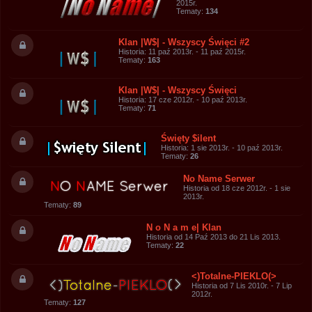
2015r.
Tematy:
134
Klan |W$| - Wszyscy Święci #2
Historia: 11 paź 2013r. - 11 paź 2015r.
Tematy:
163
Klan |W$| - Wszyscy Święci
Historia: 17 cze 2012r. - 10 paź 2013r.
Tematy:
71
Święty $ilent
Historia: 1 sie 2013r. - 10 paź 2013r.
Tematy:
26
No Name Serwer
Historia od 18 cze 2012r. - 1 sie
2013r.
Tematy:
89
N o N a m e| Klan
Historia od 14 Paź 2013 do 21 Lis 2013.
Tematy:
22
<)Totalne-PIEKLO(>
Historia od 7 Lis 2010r. - 7 Lip
2012r.
Tematy:
127