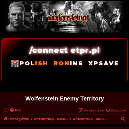
/connect etpr.pl
POL
ISH
RON
INS
XPSAVE
Wolfenstein Enemy Territory
FAQ
Zarejestruj się
Zaloguj się
S
Strona główna
Wolfenstein.pl - Archiwum forum 2008 - 2017
Wolfenstein.pl - Archiwum
z