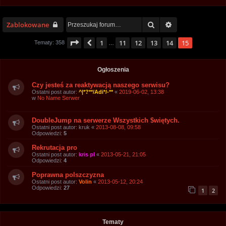
Szukaj
Wyszukiwanie z
Zablokowane
Strona
15
z
15
1
11
12
13
14
15
Poprzednia
Tematy: 358
…
Ogłoszenia
Czy jesteś za reaktywacją naszego serwisu?
Ostatni post autor:
^|*?**/Adi*/-**
«
2019-06-02, 13:38
w
No Name Serwer
DoubleJump na serwerze Wszystkich $więtych.
Ostatni post autor:
kruk
«
2013-08-08, 09:58
Odpowiedzi:
5
Rekrutacja pro
Ostatni post autor:
kris pl
«
2013-05-21, 21:05
Odpowiedzi:
4
Poprawna polszczyzna
Ostatni post autor:
Volin
«
2013-05-12, 20:24
Odpowiedzi:
27
1
2
Tematy