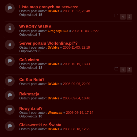
Lista map granych na serwerze.
Ostatni post autor:
DrVaNs
«
2008-11-17, 23:48
Odpowiedzi:
15
1
2
WYBORY W USA
Ostatni post autor:
Gregory1323
«
2008-11-03, 22:27
Odpowiedzi:
7
Server portalu Wolfonline.pl??
Ostatni post autor:
DrVaNs
«
2008-11-03, 22:19
Odpowiedzi:
6
Coś ekstra
Ostatni post autor:
DrVaNs
«
2008-10-19, 13:41
Odpowiedzi:
18
1
2
Co Kto Robi?
Ostatni post autor:
DrVaNs
«
2008-09-06, 22:00
Rekrutacja
Ostatni post autor:
DrVaNs
«
2008-09-04, 10:48
Nowy dział?
Ostatni post autor:
Wnuczas
«
2008-08-19, 17:14
Odpowiedzi:
10
Ciekawostki ze Świata
Ostatni post autor:
DrVaNs
«
2008-08-18, 12:25