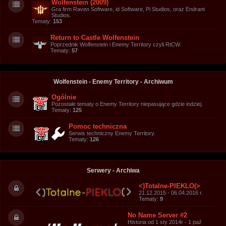
Wolfenstein (2009)
Gra firm Raven Software, id Software, Pi Studios, oraz Endrant
Studios.
Tematy:
153
Return to Castle Wolfenstein
Poprzednik Wolfenstein i Enemy Territory czyli RtCW.
Tematy:
57
Wolfenstein - Enemy Territory - Archiwum
Ogólnie
Pozostałe tematy o Enemy Territory niepasujące gdzie indziej.
Tematy:
125
Pomoc techniczna
Serwis techniczny Enemy Territory.
Tematy:
126
Serwery - Archiwa
<)Totalne-PIEKLO(>
21.12.2015 - 06.04.2016 r.
Tematy:
9
No Name Server #2
Historia od 1 sty 2014r - 1 paź