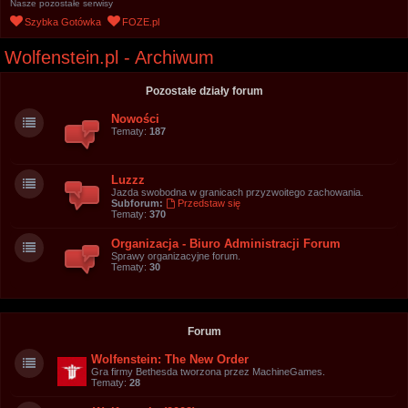
Nasze pozostałe serwisy
u
Szybka Gotówka
FOZE.pl
k
Wolfenstein.pl - Archiwum
a
j
Pozostałe działy forum
Nowości
Tematy:
187
Luzzz
Jazda swobodna w granicach przyzwoitego zachowania.
Subforum:
Przedstaw się
Tematy:
370
Organizacja - Biuro Administracji Forum
Sprawy organizacyjne forum.
Tematy:
30
Forum
Wolfenstein: The New Order
Gra firmy Bethesda tworzona przez MachineGames.
Tematy:
28