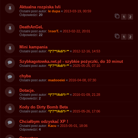
Aktualna rozpiska lvli
Ostatni post autor:
le dupa
«
2013-03-19, 00:59
Odpowiedzi:
20
1
2
DeathAnGeL
Ostatni post autor:
!nserT.
«
2013-02-22, 20:01
Odpowiedzi:
22
1
2
Mini kampania
Ostatni post autor:
^|*?**/Adi*/-**
«
2012-12-16, 14:53
Szybkagotowka.net.pl - szybkie pożyczki, do 10 minut
Ostatni post autor:
^|*?**/Adi*/-**
«
2025-05-25, 07:10
chyba
Ostatni post autor:
madooeiei
«
2016-04-08, 07:30
Dotacje.
Ostatni post autor:
^|*?**/Adi*/-**
«
2016-01-09, 21:28
Odpowiedzi:
2
Kody do Dirty Bomb Beta
Ostatni post autor:
^|*?**/Adi*/-**
«
2015-05-26, 17:06
Chciałbym odzyskać XP !
Ostatni post autor:
Kacu
«
2015-05-01, 18:06
Odpowiedzi:
4