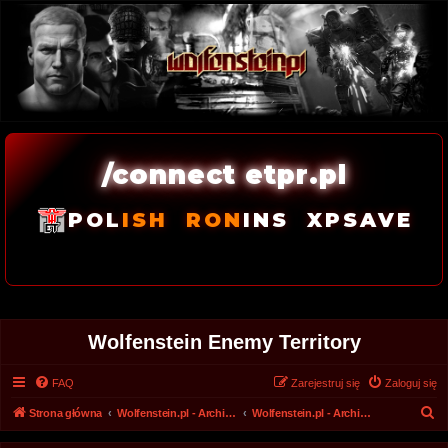
/connect etpr.pl
POL
ISH
RON
INS
XPSAVE
Wolfenstein Enemy Territory
FAQ
Zarejestruj się
Zaloguj się
S
Strona główna
Wolfenstein.pl - Archiwum forum 2008 - 2017
Wolfenstein.pl - Archiwum
z