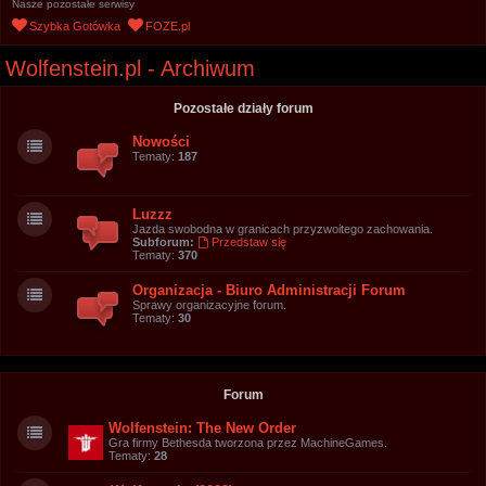
Nasze pozostałe serwisy
u
Szybka Gotówka
FOZE.pl
k
Wolfenstein.pl - Archiwum
a
j
Pozostałe działy forum
Nowości
Tematy:
187
Luzzz
Jazda swobodna w granicach przyzwoitego zachowania.
Subforum:
Przedstaw się
Tematy:
370
Organizacja - Biuro Administracji Forum
Sprawy organizacyjne forum.
Tematy:
30
Forum
Wolfenstein: The New Order
Gra firmy Bethesda tworzona przez MachineGames.
Tematy:
28