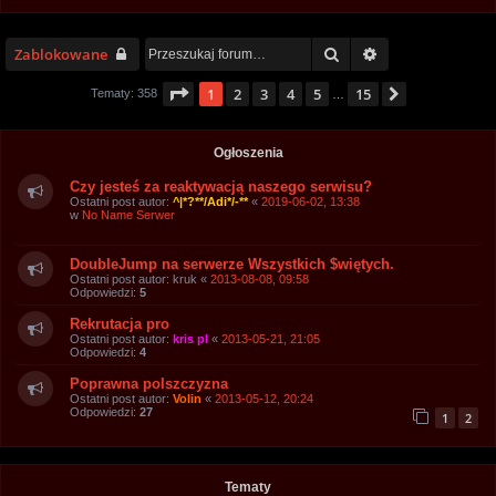
Szukaj
Wyszukiwanie z
Zablokowane
Strona
1
z
15
1
2
3
4
5
15
Następna
Tematy: 358
…
Ogłoszenia
Czy jesteś za reaktywacją naszego serwisu?
Ostatni post autor:
^|*?**/Adi*/-**
«
2019-06-02, 13:38
w
No Name Serwer
DoubleJump na serwerze Wszystkich $więtych.
Ostatni post autor:
kruk
«
2013-08-08, 09:58
Odpowiedzi:
5
Rekrutacja pro
Ostatni post autor:
kris pl
«
2013-05-21, 21:05
Odpowiedzi:
4
Poprawna polszczyzna
Ostatni post autor:
Volin
«
2013-05-12, 20:24
Odpowiedzi:
27
1
2
Tematy