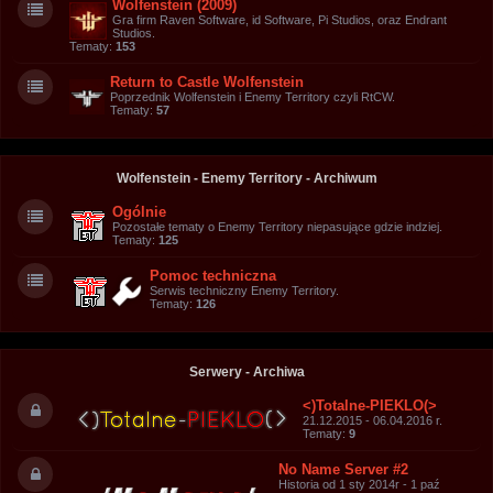
Wolfenstein (2009)
Gra firm Raven Software, id Software, Pi Studios, oraz Endrant
Studios.
Tematy:
153
Return to Castle Wolfenstein
Poprzednik Wolfenstein i Enemy Territory czyli RtCW.
Tematy:
57
Wolfenstein - Enemy Territory - Archiwum
Ogólnie
Pozostałe tematy o Enemy Territory niepasujące gdzie indziej.
Tematy:
125
Pomoc techniczna
Serwis techniczny Enemy Territory.
Tematy:
126
Serwery - Archiwa
<)Totalne-PIEKLO(>
21.12.2015 - 06.04.2016 r.
Tematy:
9
No Name Server #2
Historia od 1 sty 2014r - 1 paź