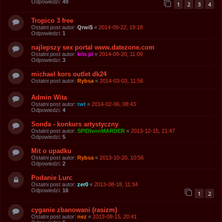
Odpowiedzi:
49
1
2
3
4
Tropico 3 free
Ostatni post autor:
Qrwi$
«
2014-09-22, 19:18
Odpowiedzi:
1
najlepszy sex portal www.datezone.com
Ostatni post autor:
kris pl
«
2014-09-20, 11:09
Odpowiedzi:
3
michael kors outlet dk24
Ostatni post autor:
Rybsa
«
2014-03-03, 11:56
Admin Wita
Ostatni post autor:
twt
«
2014-02-06, 08:43
Odpowiedzi:
4
Sonda - konkurs artystyczny
Ostatni post autor:
SPIDIvonMARDER
«
2013-12-15, 21:47
Odpowiedzi:
5
Mit o upadku
Ostatni post autor:
Rybsa
«
2013-10-20, 10:56
Odpowiedzi:
2
Podanie Lurc
Ostatni post autor:
zer0
«
2013-08-18, 11:34
Odpowiedzi:
16
1
2
cyganie zbanowani (rasizm)
Ostatni post autor:
nez
«
2013-08-15, 20:41