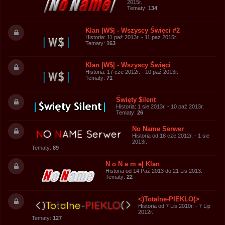
2015r.
Tematy:
134
Klan |W$| - Wszyscy Święci #2
Historia: 11 paź 2013r. - 11 paź 2015r.
Tematy:
163
Klan |W$| - Wszyscy Święci
Historia: 17 cze 2012r. - 10 paź 2013r.
Tematy:
71
Święty $ilent
Historia: 1 sie 2013r. - 10 paź 2013r.
Tematy:
26
No Name Serwer
Historia od 18 cze 2012r. - 1 sie
2013r.
Tematy:
89
N o N a m e| Klan
Historia od 14 Paź 2013 do 21 Lis 2013.
Tematy:
22
<)Totalne-PIEKLO(>
Historia od 7 Lis 2010r. - 7 Lip
2012r.
Tematy:
127