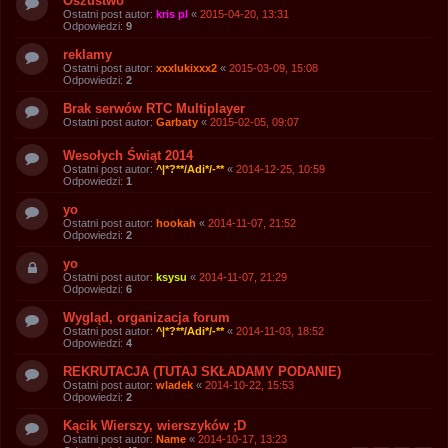
Oszustwo
Ostatni post autor:
kris pl
«
2015-04-20, 13:31
Odpowiedzi:
9
reklamy
Ostatni post autor:
xxxlukixxx2
«
2015-03-09, 15:08
Odpowiedzi:
2
Brak serwów RTC Multiplayer
Ostatni post autor:
Garbaty
«
2015-02-05, 09:07
Wesołych Świąt 2014
Ostatni post autor:
^|*?**/Adi*/-**
«
2014-12-25, 10:59
Odpowiedzi:
1
yo
Ostatni post autor:
hookah
«
2014-11-07, 21:52
Odpowiedzi:
2
yo
Ostatni post autor:
ksysu
«
2014-11-07, 21:29
Odpowiedzi:
6
Wygląd, organizacja forum
Ostatni post autor:
^|*?**/Adi*/-**
«
2014-11-03, 18:52
Odpowiedzi:
4
REKRUTACJA (TUTAJ SKŁADAMY PODANIE)
Ostatni post autor:
wladek
«
2014-10-22, 15:53
Odpowiedzi:
2
Kącik Wierszy, wierszyków ;D
Ostatni post autor:
Name
«
2014-10-17, 13:23