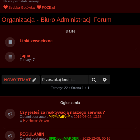
Nasze pozostałe serwisy
u
Szybka Gotówka
FOZE.pl
k
Organizacja - Biuro Administracji Forum
a
j
Dalej
Linki zewnętrzne
Tajne
Tematy:
7
Szukaj
Wyszukiwanie 
NOWY TEMAT
Tematy: 22 • Strona
1
z
1
Ogłoszenia
Czy jesteś za reaktywacją naszego serwisu?
Ostatni post autor:
^|*?**/Adi*/-**
«
2019-06-02, 13:38
w
No Name Serwer
REGULAMIN
Ostatni post autor:
SPIDIvonMARDER
«
2012-12-08, 00:16