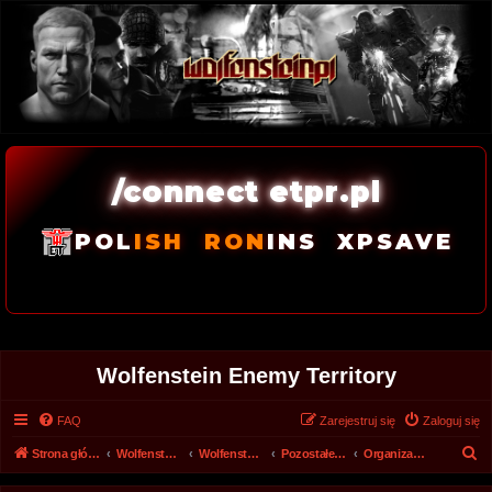
/connect etpr.pl
POL
ISH
RON
INS
XPSAVE
Wolfenstein Enemy Territory
FAQ
Zarejestruj się
Zaloguj się
S
Strona główna
Wolfenstein.pl - Archiwum forum 2008 - 2017
Wolfenstein.pl - Archiwum
Pozostałe działy forum
Organizacja - Biuro Administracji Forum
z