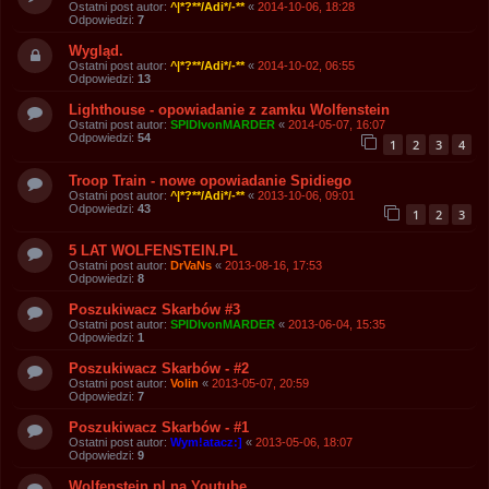
Ostatni post autor:
^|*?**/Adi*/-**
«
2014-10-06, 18:28
Odpowiedzi:
7
Wygląd.
Ostatni post autor:
^|*?**/Adi*/-**
«
2014-10-02, 06:55
Odpowiedzi:
13
Lighthouse - opowiadanie z zamku Wolfenstein
Ostatni post autor:
SPIDIvonMARDER
«
2014-05-07, 16:07
Odpowiedzi:
54
1
2
3
4
Troop Train - nowe opowiadanie Spidiego
Ostatni post autor:
^|*?**/Adi*/-**
«
2013-10-06, 09:01
Odpowiedzi:
43
1
2
3
5 LAT WOLFENSTEIN.PL
Ostatni post autor:
DrVaNs
«
2013-08-16, 17:53
Odpowiedzi:
8
Poszukiwacz Skarbów #3
Ostatni post autor:
SPIDIvonMARDER
«
2013-06-04, 15:35
Odpowiedzi:
1
Poszukiwacz Skarbów - #2
Ostatni post autor:
Volin
«
2013-05-07, 20:59
Odpowiedzi:
7
Poszukiwacz Skarbów - #1
Ostatni post autor:
Wym!atacz:]
«
2013-05-06, 18:07
Odpowiedzi:
9
Wolfenstein.pl na Youtube