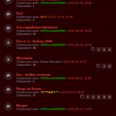
Ostatni post autor:
SPIDIvonMARDER
«
2013-01-20, 22:46
Odpowiedzi:
1
Gry!
Ostatni post autor:
SinY
«
2012-11-18, 13:18
Odpowiedzi:
3
Gry zagadkowo-fabularne
Ostatni post autor:
SPIDIvonMARDER
«
2012-08-30, 19:54
Odpowiedzi:
14
Gra nr 1 - Ardeny 1944
Ostatni post autor:
SPIDIvonMARDER
«
2012-08-19, 13:30
Odpowiedzi:
38
1
2
3
Wyzwania
Ostatni post autor:
Danse Macabre
«
2012-06-18, 20:47
Odpowiedzi:
19
1
2
Gry - krótkie recenzje
Ostatni post autor:
SPIDIvonMARDER
«
2012-05-21, 11:59
Odpowiedzi:
2
Rangi na forum.
Ostatni post autor:
^|*?**/Adi*/-**
«
2011-10-14, 09:22
Odpowiedzi:
71
1
2
3
4
5
Bergen
Ostatni post autor:
SPIDIvonMARDER
«
2010-05-17, 13:54