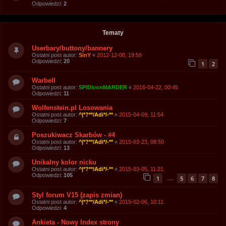
Odpowiedzi:
2
Tematy
Userbary/buttony/bannery
Ostatni post autor:
SinY
«
2012-12-08, 19:59
Odpowiedzi:
20
1
2
Warbell
Ostatni post autor:
SPIDIvonMARDER
«
2016-04-22, 00:45
Odpowiedzi:
11
Wolfenstein.pl Losowania
Ostatni post autor:
^|*?**/Adi*/-**
«
2015-04-09, 11:54
Odpowiedzi:
7
Poszukiwacz Skarbów - #4
Ostatni post autor:
^|*?**/Adi*/-**
«
2015-03-23, 08:50
Odpowiedzi:
13
Unikalny kolor nicku
Ostatni post autor:
^|*?**/Adi*/-**
«
2015-03-05, 11:21
Odpowiedzi:
105
1
5
6
7
8
…
Styl forum V15 (zapis zmian)
Ostatni post autor:
^|*?**/Adi*/-**
«
2015-02-06, 10:11
Odpowiedzi:
4
Ankieta - Nowy Index strony