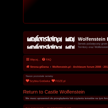
Wolfenstein 
Serwis poświęcony grom z 
Territory oraz Wolfenstein
Więcej…
FAQ
Strona główna
Wolfenstein.pl - Archiwum forum 2008 - 201
Nasze pozostałe serwisy
Szybka Gotówka
FOZE.pl
Return to Castle Wolfenstein
Nie masz uprawnień do przeglądania lub czytania tematów na tym for