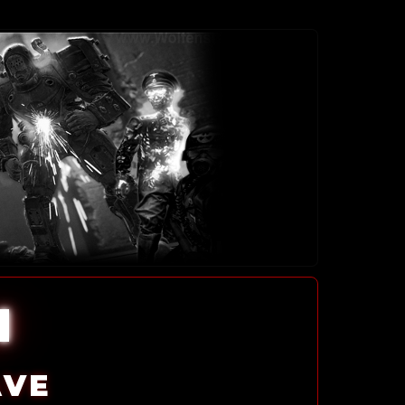
l
AVE