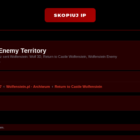
SKOPIUJ IP
Enemy Territory
serii Wolfenstein: Wolf 3D, Return to Castle Wolfenstein, Wolfenstein Enemy
.
7
Wolfenstein.pl - Archiwum
Return to Castle Wolfenstein
um.