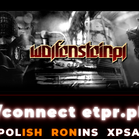
/connect etpr.p
POL
ISH
RON
INS
XPS