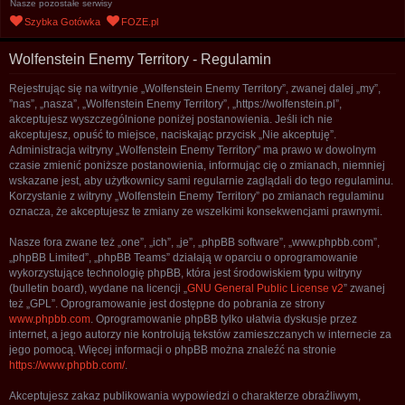
Nasze pozostałe serwisy
u
Szybka Gotówka
FOZE.pl
k
a
Wolfenstein Enemy Territory - Regulamin
j
Rejestrując się na witrynie „Wolfenstein Enemy Territory”, zwanej dalej „my”,
”nas”, „nasza”, „Wolfenstein Enemy Territory”, „https://wolfenstein.pl”,
akceptujesz wyszczególnione poniżej postanowienia. Jeśli ich nie
akceptujesz, opuść to miejsce, naciskając przycisk „Nie akceptuję”.
Administracja witryny „Wolfenstein Enemy Territory” ma prawo w dowolnym
czasie zmienić poniższe postanowienia, informując cię o zmianach, niemniej
wskazane jest, aby użytkownicy sami regularnie zaglądali do tego regulaminu.
Korzystanie z witryny „Wolfenstein Enemy Territory” po zmianach regulaminu
oznacza, że akceptujesz te zmiany ze wszelkimi konsekwencjami prawnymi.
Nasze fora zwane też „one”, „ich”, „je”, „phpBB software”, „www.phpbb.com”,
„phpBB Limited”, „phpBB Teams” działają w oparciu o oprogramowanie
wykorzystujące technologię phpBB, która jest środowiskiem typu witryny
(bulletin board), wydane na licencji „
GNU General Public License v2
” zwanej
też „GPL”. Oprogramowanie jest dostępne do pobrania ze strony
www.phpbb.com
. Oprogramowanie phpBB tylko ułatwia dyskusje przez
internet, a jego autorzy nie kontrolują tekstów zamieszczanych w internecie za
jego pomocą. Więcej informacji o phpBB można znaleźć na stronie
https://www.phpbb.com/
.
Akceptujesz zakaz publikowania wypowiedzi o charakterze obraźliwym,