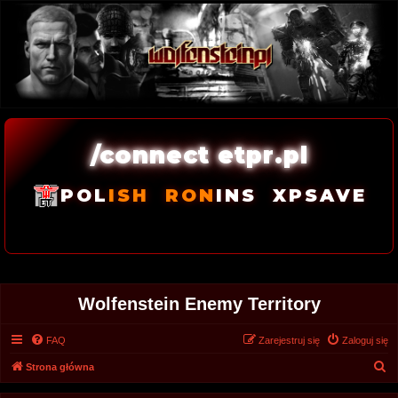
/connect etpr.pl
POL
ISH
RON
INS
XPSAVE
Wolfenstein Enemy Territory
FAQ
Zarejestruj się
Zaloguj się
S
Strona główna
z