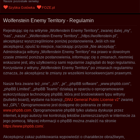
Nasze pozostałe serwisy
u
Szybka Gotówka
FOZE.pl
k
a
Wolfenstein Enemy Territory - Regulamin
j
Rejestrując się na witrynie „Wolfenstein Enemy Territory”, zwanej dalej „my”,
”nas”, „nasza”, „Wolfenstein Enemy Territory”, „https://wolfenstein.pl”,
akceptujesz wyszczególnione poniżej postanowienia. Jeśli ich nie
akceptujesz, opuść to miejsce, naciskając przycisk „Nie akceptuję”.
Administracja witryny „Wolfenstein Enemy Territory” ma prawo w dowolnym
czasie zmienić poniższe postanowienia, informując cię o zmianach, niemniej
wskazane jest, aby użytkownicy sami regularnie zaglądali do tego regulaminu.
Korzystanie z witryny „Wolfenstein Enemy Territory” po zmianach regulaminu
oznacza, że akceptujesz te zmiany ze wszelkimi konsekwencjami prawnymi.
Nasze fora zwane też „one”, „ich”, „je”, „phpBB software”, „www.phpbb.com”,
„phpBB Limited”, „phpBB Teams” działają w oparciu o oprogramowanie
wykorzystujące technologię phpBB, która jest środowiskiem typu witryny
(bulletin board), wydane na licencji „
GNU General Public License v2
” zwanej
też „GPL”. Oprogramowanie jest dostępne do pobrania ze strony
www.phpbb.com
. Oprogramowanie phpBB tylko ułatwia dyskusje przez
internet, a jego autorzy nie kontrolują tekstów zamieszczanych w internecie za
jego pomocą. Więcej informacji o phpBB można znaleźć na stronie
https://www.phpbb.com/
.
Akceptujesz zakaz publikowania wypowiedzi o charakterze obraźliwym,