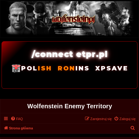
/connect etpr.pl
POL
ISH
RON
INS
XPSAVE
Wolfenstein Enemy Territory
FAQ
Zarejestruj się
Zaloguj się
S
Strona główna
z