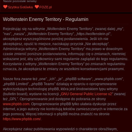
Nasze pozostałe serwisy
u
Szybka Gotówka
FOZE.pl
k
a
Wolfenstein Enemy Territory - Regulamin
j
Rejestrując się na witrynie „Wolfenstein Enemy Territory”, zwanej dalej „my”,
”nas”, „nasza”, „Wolfenstein Enemy Territory”, „https://wolfenstein.pl”,
akceptujesz wyszczególnione poniżej postanowienia. Jeśli ich nie
akceptujesz, opuść to miejsce, naciskając przycisk „Nie akceptuję”.
Administracja witryny „Wolfenstein Enemy Territory” ma prawo w dowolnym
czasie zmienić poniższe postanowienia, informując cię o zmianach, niemniej
wskazane jest, aby użytkownicy sami regularnie zaglądali do tego regulaminu.
Korzystanie z witryny „Wolfenstein Enemy Territory” po zmianach regulaminu
oznacza, że akceptujesz te zmiany ze wszelkimi konsekwencjami prawnymi.
Nasze fora zwane też „one”, „ich”, „je”, „phpBB software”, „www.phpbb.com”,
„phpBB Limited”, „phpBB Teams” działają w oparciu o oprogramowanie
wykorzystujące technologię phpBB, która jest środowiskiem typu witryny
(bulletin board), wydane na licencji „
GNU General Public License v2
” zwanej
też „GPL”. Oprogramowanie jest dostępne do pobrania ze strony
www.phpbb.com
. Oprogramowanie phpBB tylko ułatwia dyskusje przez
internet, a jego autorzy nie kontrolują tekstów zamieszczanych w internecie za
jego pomocą. Więcej informacji o phpBB można znaleźć na stronie
https://www.phpbb.com/
.
Akceptujesz zakaz publikowania wypowiedzi o charakterze obraźliwym,