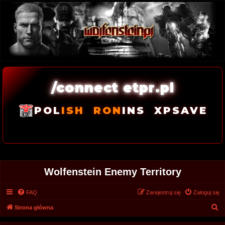
/connect etpr.pl
POL
ISH
RON
INS
XPSAVE
Wolfenstein Enemy Territory
FAQ
Zarejestruj się
Zaloguj się
S
Strona główna
z