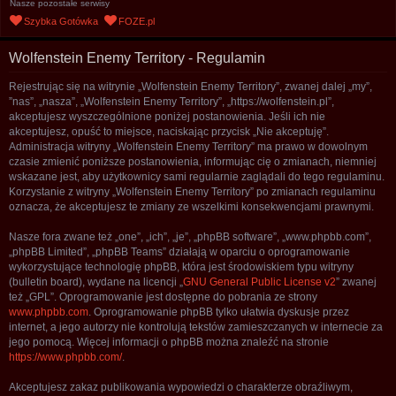
Nasze pozostałe serwisy
u
Szybka Gotówka
FOZE.pl
k
a
Wolfenstein Enemy Territory - Regulamin
j
Rejestrując się na witrynie „Wolfenstein Enemy Territory”, zwanej dalej „my”,
”nas”, „nasza”, „Wolfenstein Enemy Territory”, „https://wolfenstein.pl”,
akceptujesz wyszczególnione poniżej postanowienia. Jeśli ich nie
akceptujesz, opuść to miejsce, naciskając przycisk „Nie akceptuję”.
Administracja witryny „Wolfenstein Enemy Territory” ma prawo w dowolnym
czasie zmienić poniższe postanowienia, informując cię o zmianach, niemniej
wskazane jest, aby użytkownicy sami regularnie zaglądali do tego regulaminu.
Korzystanie z witryny „Wolfenstein Enemy Territory” po zmianach regulaminu
oznacza, że akceptujesz te zmiany ze wszelkimi konsekwencjami prawnymi.
Nasze fora zwane też „one”, „ich”, „je”, „phpBB software”, „www.phpbb.com”,
„phpBB Limited”, „phpBB Teams” działają w oparciu o oprogramowanie
wykorzystujące technologię phpBB, która jest środowiskiem typu witryny
(bulletin board), wydane na licencji „
GNU General Public License v2
” zwanej
też „GPL”. Oprogramowanie jest dostępne do pobrania ze strony
www.phpbb.com
. Oprogramowanie phpBB tylko ułatwia dyskusje przez
internet, a jego autorzy nie kontrolują tekstów zamieszczanych w internecie za
jego pomocą. Więcej informacji o phpBB można znaleźć na stronie
https://www.phpbb.com/
.
Akceptujesz zakaz publikowania wypowiedzi o charakterze obraźliwym,