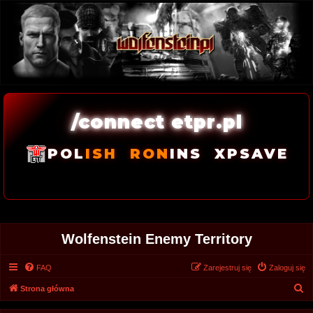
/connect etpr.pl
POL
ISH
RON
INS
XPSAVE
Wolfenstein Enemy Territory
FAQ
Zarejestruj się
Zaloguj się
S
Strona główna
z