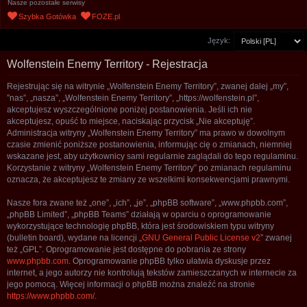
Nasze pozostałe serwisy
u
Szybka Gotówka
FOZE.pl
k
Język:
a
j
Wolfenstein Enemy Territory - Rejestracja
Rejestrując się na witrynie „Wolfenstein Enemy Territory”, zwanej dalej „my”,
”nas”, „nasza”, „Wolfenstein Enemy Territory”, „https://wolfenstein.pl”,
akceptujesz wyszczególnione poniżej postanowienia. Jeśli ich nie
akceptujesz, opuść to miejsce, naciskając przycisk „Nie akceptuję”.
Administracja witryny „Wolfenstein Enemy Territory” ma prawo w dowolnym
czasie zmienić poniższe postanowienia, informując cię o zmianach, niemniej
wskazane jest, aby użytkownicy sami regularnie zaglądali do tego regulaminu.
Korzystanie z witryny „Wolfenstein Enemy Territory” po zmianach regulaminu
oznacza, że akceptujesz te zmiany ze wszelkimi konsekwencjami prawnymi.
Nasze fora zwane też „one”, „ich”, „je”, „phpBB software”, „www.phpbb.com”,
„phpBB Limited”, „phpBB Teams” działają w oparciu o oprogramowanie
wykorzystujące technologię phpBB, która jest środowiskiem typu witryny
(bulletin board), wydane na licencji „
GNU General Public License v2
” zwanej
też „GPL”. Oprogramowanie jest dostępne do pobrania ze strony
www.phpbb.com
. Oprogramowanie phpBB tylko ułatwia dyskusje przez
internet, a jego autorzy nie kontrolują tekstów zamieszczanych w internecie za
jego pomocą. Więcej informacji o phpBB można znaleźć na stronie
https://www.phpbb.com/
.