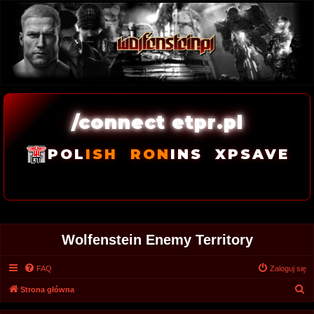
/connect etpr.pl
POL
ISH
RON
INS
XPSAVE
Wolfenstein Enemy Territory
FAQ
Zaloguj się
S
Strona główna
z