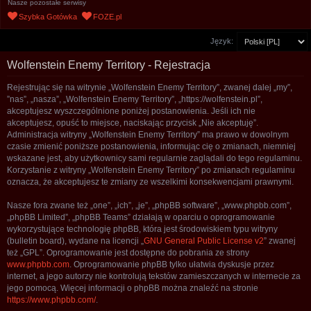
Nasze pozostałe serwisy
u
Szybka Gotówka
FOZE.pl
k
Język:
a
j
Wolfenstein Enemy Territory - Rejestracja
Rejestrując się na witrynie „Wolfenstein Enemy Territory”, zwanej dalej „my”,
”nas”, „nasza”, „Wolfenstein Enemy Territory”, „https://wolfenstein.pl”,
akceptujesz wyszczególnione poniżej postanowienia. Jeśli ich nie
akceptujesz, opuść to miejsce, naciskając przycisk „Nie akceptuję”.
Administracja witryny „Wolfenstein Enemy Territory” ma prawo w dowolnym
czasie zmienić poniższe postanowienia, informując cię o zmianach, niemniej
wskazane jest, aby użytkownicy sami regularnie zaglądali do tego regulaminu.
Korzystanie z witryny „Wolfenstein Enemy Territory” po zmianach regulaminu
oznacza, że akceptujesz te zmiany ze wszelkimi konsekwencjami prawnymi.
Nasze fora zwane też „one”, „ich”, „je”, „phpBB software”, „www.phpbb.com”,
„phpBB Limited”, „phpBB Teams” działają w oparciu o oprogramowanie
wykorzystujące technologię phpBB, która jest środowiskiem typu witryny
(bulletin board), wydane na licencji „
GNU General Public License v2
” zwanej
też „GPL”. Oprogramowanie jest dostępne do pobrania ze strony
www.phpbb.com
. Oprogramowanie phpBB tylko ułatwia dyskusje przez
internet, a jego autorzy nie kontrolują tekstów zamieszczanych w internecie za
jego pomocą. Więcej informacji o phpBB można znaleźć na stronie
https://www.phpbb.com/
.