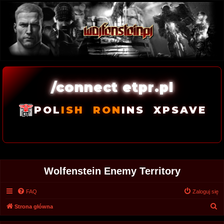
/connect etpr.pl
POL
ISH
RON
INS
XPSAVE
Wolfenstein Enemy Territory
FAQ
Zaloguj się
S
Strona główna
z