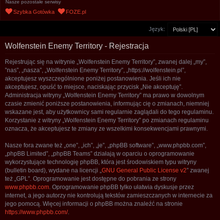
Nasze pozostałe serwisy
u
Szybka Gotówka
FOZE.pl
k
Język:
a
j
Wolfenstein Enemy Territory - Rejestracja
Rejestrując się na witrynie „Wolfenstein Enemy Territory”, zwanej dalej „my”,
”nas”, „nasza”, „Wolfenstein Enemy Territory”, „https://wolfenstein.pl”,
akceptujesz wyszczególnione poniżej postanowienia. Jeśli ich nie
akceptujesz, opuść to miejsce, naciskając przycisk „Nie akceptuję”.
Administracja witryny „Wolfenstein Enemy Territory” ma prawo w dowolnym
czasie zmienić poniższe postanowienia, informując cię o zmianach, niemniej
wskazane jest, aby użytkownicy sami regularnie zaglądali do tego regulaminu.
Korzystanie z witryny „Wolfenstein Enemy Territory” po zmianach regulaminu
oznacza, że akceptujesz te zmiany ze wszelkimi konsekwencjami prawnymi.
Nasze fora zwane też „one”, „ich”, „je”, „phpBB software”, „www.phpbb.com”,
„phpBB Limited”, „phpBB Teams” działają w oparciu o oprogramowanie
wykorzystujące technologię phpBB, która jest środowiskiem typu witryny
(bulletin board), wydane na licencji „
GNU General Public License v2
” zwanej
też „GPL”. Oprogramowanie jest dostępne do pobrania ze strony
www.phpbb.com
. Oprogramowanie phpBB tylko ułatwia dyskusje przez
internet, a jego autorzy nie kontrolują tekstów zamieszczanych w internecie za
jego pomocą. Więcej informacji o phpBB można znaleźć na stronie
https://www.phpbb.com/
.