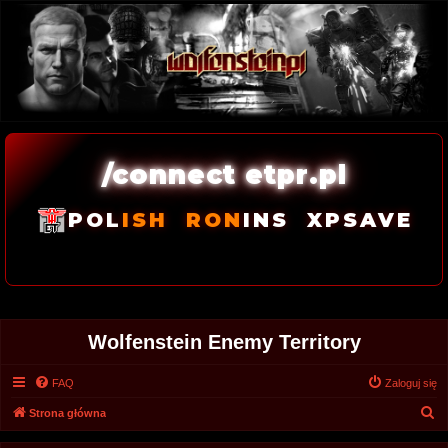
/connect etpr.pl
POL
ISH
RON
INS
XPSAVE
Wolfenstein Enemy Territory
FAQ
Zaloguj się
S
Strona główna
z