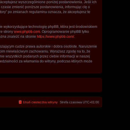
”, akceptujesz wyszczególnione poniżej postanowienia. Jeśli ich
m czasie zmienić poniższe postanowienia, informując cię o
itory” po zmianach regulaminu oznacza, że akceptujesz te
ie wykorzystujące technologię phpBB, która jest środowiskiem
ze strony
www.phpbb.com
. Oprogramowanie phpBB tylko
ożna znaleźć na stronie
https://www.phpbb.com/
.
zającym cudze prawa autorskie i dobra osobiste. Naruszenie
twoim niewłaściwym zachowaniu. Wyrażasz zgodę na to, że
nie wszystkich podanych przez ciebie informacji w naszej
iedzialności za włamania do witryny, podczas których może
Usuń ciasteczka witryny
Strefa czasowa
UTC+01:00