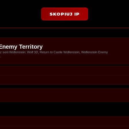
SKOPIUJ IP
Enemy Territory
serii Wolfenstein: Wolf 3D, Return to Castle Wolfenstein, Wolfenstein Enemy
.