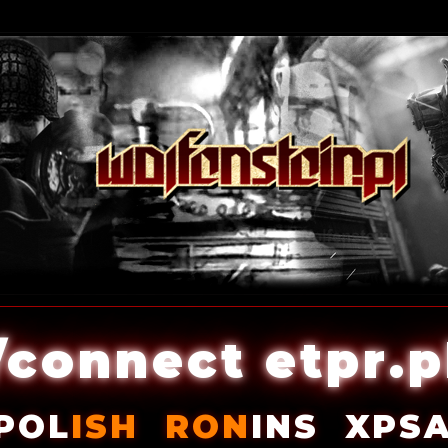
/connect etpr.p
POL
ISH
RON
INS
XPS