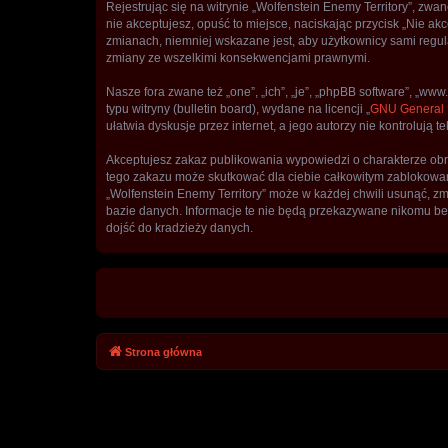
Rejestrując się na witrynie „Wolfenstein Enemy Territory”, zwane
nie akceptujesz, opuść to miejsce, naciskając przycisk „Nie a
zmianach, niemniej wskazane jest, aby użytkownicy sami regula
zmiany ze wszelkimi konsekwencjami prawnymi.
Nasze fora zwane też „one”, „ich”, „je”, „phpBB software”, „
typu witryny (bulletin board), wydane na licencji „
GNU General P
ułatwia dyskusje przez internet, a jego autorzy nie kontroluj
Akceptujesz zakaz publikowania wypowiedzi o charakterze obr
tego zakazu może skutkować dla ciebie całkowitym zablokowan
„Wolfenstein Enemy Territory” może w każdej chwili usunąć, z
bazie danych. Informacje te nie będą przekazywane nikomu bez
dojść do kradzieży danych.
Strona główna