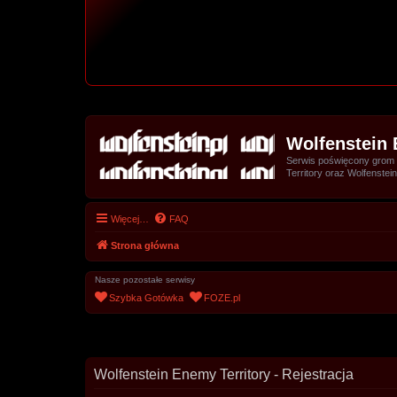
Wolfenstein 
Serwis poświęcony grom z 
Territory oraz Wolfenstein
Więcej…
FAQ
Strona główna
Nasze pozostałe serwisy
Szybka Gotówka
FOZE.pl
Wolfenstein Enemy Territory - Rejestracja