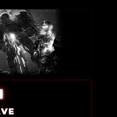
l
AVE