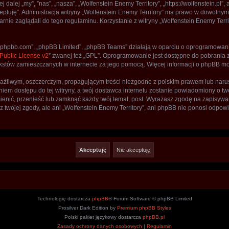
j dalej „my”, ”nas”, „nasza”, „Wolfenstein Enemy Territory”, „https://wolfenstein.pl
kceptuję”. Administracja witryny „Wolfenstein Enemy Territory” ma prawo w dowolny
rnie zaglądali do tego regulaminu. Korzystanie z witryny „Wolfenstein Enemy Terr
www.phpbb.com”, „phpBB Limited”, „phpBB Teams” działają w oparciu o oprogramowan
ublic License v2
” zwanej też „GPL”. Oprogramowanie jest dostępne do pobrania 
ą tekstów zamieszczanych w internecie za jego pomocą. Więcej informacji o phpBB m
aźliwym, oszczerczym, propagującym treści niezgodne z polskim prawem lub narus
iem dostępu do tej witryny, a twój dostawca internetu zostanie powiadomiony o 
mienić, przenieść lub zamknąć każdy twój temat, post. Wyrażasz zgodę na zapisywa
 twojej zgody, ale ani „Wolfenstein Enemy Territory”, ani phpBB nie ponosi odpow
Technologię dostarcza
phpBB
® Forum Software © phpBB Limited
Prosilver Dark Edition by
Premium phpBB Styles
Polski pakiet językowy dostarcza
phpBB.pl
Zasady ochrony danych osobowych
|
Regulamin