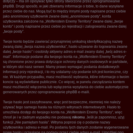
dotyczy – ma on opisywać tylko strony stworzone przez oprogramowanie
phpBB. Drugi sposób, w jaki zbieramy informacje o tobie, to dane wysyłane
przez ciebie do nas. Mogą być to między innymi posty napisane przez ciebie
jako anonimowy użytkownik zwane dalej „anonimowe posty”, konta
użytkownika założone na „Wolfenstein Enemy Territory” zwane dalej „twoje
konto” i posty napisane przez ciebie po rejestracji i zalogowaniu zwane dalej
„twoje posty”.
Twoje konto będzie zawierać przynajmniej unikalną identyfikacyjną nazwę
zwaną dalej „twoja nazwa użytkownika”, hasło używane do logowania zwane
dalej „twoje hasło” i osobisty aktywny adres e-mail zwany dalej „twój adres e-
mail”. Informacje podane dla twojego konta na „Wolfenstein Enemy Territory”
są chronione przez prawa dotyczące ochrony danych osobowych w państwie,
w którym stoi nasz serwer. Mamy prawo wymagać podania dodatkowych
informacji przy rejestracji, i to my ustalamy czy podanie ich jest konieczne, czy
nie. W każdym przypadku, masz możliwość wybrania, które informacje o twoim
koncie są wyświetlane publicznie. Co więcej, w panelu zarządzania kontem
masz możliwość włączenia lub wyłączenia wysyłania do ciebie automatycznie
generowanych przez oprogramowanie phpBB e-maili.
Twoje hasło jest zaszyfrowane, więc jest bezpieczne, niemniej nie należy
używać tego samego hasła na różnych witrynach internetowych. Hasło to
umożliwia dostęp do twojego konta na „Wolfenstein Enemy Territory”, więc
chroń je i w żadnym wypadku nie podawaj
nikomu
. Jeśli je zapomnisz, użyj
funkcji „Nie pamiętam hasła”. Witryna poprosi cię o podanie nazwy
użytkownika i adresu e-mail. Po podaniu tych danych zostanie wygenerowane
nowe hasło i przesłane na podany przez ciebie adres e-mail. Umożliwi ono