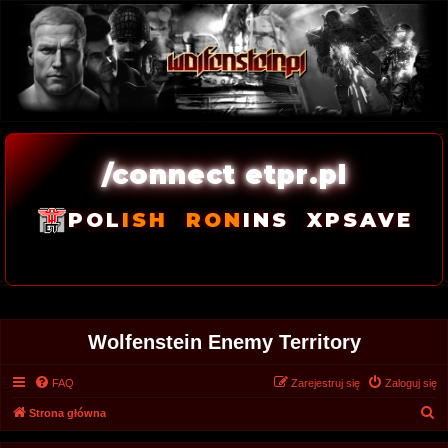
/connect etpr.pl
POL
ISH
RON
INS
XPSAVE
Wolfenstein Enemy Territory
FAQ
Zarejestruj się
Zaloguj się
S
Strona główna
z