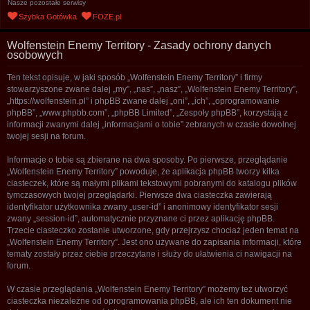
Nasze pozostałe serwisy
u
Szybka Gotówka
FOZE.pl
k
a
Wolfenstein Enemy Territory - Zasady ochrony danych
osobowych
j
Ten tekst opisuje, w jaki sposób „Wolfenstein Enemy Territory” i firmy
stowarzyszone zwane dalej „my”, „nas”, „nasz”, „Wolfenstein Enemy Territory”,
„https://wolfenstein.pl” i phpBB zwane dalej „oni”, „ich”, „oprogramowanie
phpBB”, „www.phpbb.com”, „phpBB Limited”, „Zespoły phpBB”, korzystają z
informacji zwanymi dalej „informacjami o tobie” zebranych w czasie dowolnej
twojej sesji na forum.
Informacje o tobie są zbierane na dwa sposoby. Po pierwsze, przeglądanie
„Wolfenstein Enemy Territory” powoduje, że aplikacja phpBB tworzy kilka
ciasteczek, które są małymi plikami tekstowymi pobranymi do katalogu plików
tymczasowych twojej przeglądarki. Pierwsze dwa ciasteczka zawierają
identyfikator użytkownika zwany „user-id” i anonimowy identyfikator sesji
zwany „session-id”, automatycznie przyznane ci przez aplikację phpBB.
Trzecie ciasteczko zostanie utworzone, gdy przejrzysz chociaż jeden temat na
„Wolfenstein Enemy Territory”. Jest ono używane do zapisania informacji, które
tematy zostały przez ciebie przeczytane i służy do ułatwienia ci nawigacji na
forum.
W czasie przeglądania „Wolfenstein Enemy Territory” możemy też utworzyć
ciasteczka niezależne od oprogramowania phpBB, ale ich ten dokument nie