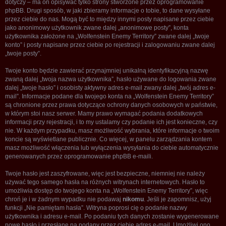
dotyczy – ma on opisywać tylko strony stworzone przez oprogramowanie
phpBB. Drugi sposób, w jaki zbieramy informacje o tobie, to dane wysyłane
przez ciebie do nas. Mogą być to między innymi posty napisane przez ciebie
jako anonimowy użytkownik zwane dalej „anonimowe posty”, konta
użytkownika założone na „Wolfenstein Enemy Territory” zwane dalej „twoje
konto” i posty napisane przez ciebie po rejestracji i zalogowaniu zwane dalej
„twoje posty”.
Twoje konto będzie zawierać przynajmniej unikalną identyfikacyjną nazwę
zwaną dalej „twoja nazwa użytkownika”, hasło używane do logowania zwane
dalej „twoje hasło” i osobisty aktywny adres e-mail zwany dalej „twój adres e-
mail”. Informacje podane dla twojego konta na „Wolfenstein Enemy Territory”
są chronione przez prawa dotyczące ochrony danych osobowych w państwie,
w którym stoi nasz serwer. Mamy prawo wymagać podania dodatkowych
informacji przy rejestracji, i to my ustalamy czy podanie ich jest konieczne, czy
nie. W każdym przypadku, masz możliwość wybrania, które informacje o twoim
koncie są wyświetlane publicznie. Co więcej, w panelu zarządzania kontem
masz możliwość włączenia lub wyłączenia wysyłania do ciebie automatycznie
generowanych przez oprogramowanie phpBB e-maili.
Twoje hasło jest zaszyfrowane, więc jest bezpieczne, niemniej nie należy
używać tego samego hasła na różnych witrynach internetowych. Hasło to
umożliwia dostęp do twojego konta na „Wolfenstein Enemy Territory”, więc
chroń je i w żadnym wypadku nie podawaj
nikomu
. Jeśli je zapomnisz, użyj
funkcji „Nie pamiętam hasła”. Witryna poprosi cię o podanie nazwy
użytkownika i adresu e-mail. Po podaniu tych danych zostanie wygenerowane
nowe hasło i przesłane na podany przez ciebie adres e-mail. Umożliwi ono