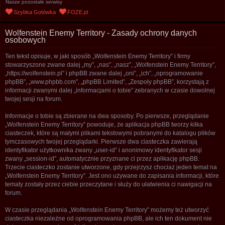
Nasze pozostałe serwisy
u
Szybka Gotówka
FOZE.pl
k
a
Wolfenstein Enemy Territory - Zasady ochrony danych
osobowych
j
Ten tekst opisuje, w jaki sposób „Wolfenstein Enemy Territory” i firmy
stowarzyszone zwane dalej „my”, „nas”, „nasz”, „Wolfenstein Enemy Territory”,
„https://wolfenstein.pl” i phpBB zwane dalej „oni”, „ich”, „oprogramowanie
phpBB”, „www.phpbb.com”, „phpBB Limited”, „Zespoły phpBB”, korzystają z
informacji zwanymi dalej „informacjami o tobie” zebranych w czasie dowolnej
twojej sesji na forum.
Informacje o tobie są zbierane na dwa sposoby. Po pierwsze, przeglądanie
„Wolfenstein Enemy Territory” powoduje, że aplikacja phpBB tworzy kilka
ciasteczek, które są małymi plikami tekstowymi pobranymi do katalogu plików
tymczasowych twojej przeglądarki. Pierwsze dwa ciasteczka zawierają
identyfikator użytkownika zwany „user-id” i anonimowy identyfikator sesji
zwany „session-id”, automatycznie przyznane ci przez aplikację phpBB.
Trzecie ciasteczko zostanie utworzone, gdy przejrzysz chociaż jeden temat na
„Wolfenstein Enemy Territory”. Jest ono używane do zapisania informacji, które
tematy zostały przez ciebie przeczytane i służy do ułatwienia ci nawigacji na
forum.
W czasie przeglądania „Wolfenstein Enemy Territory” możemy też utworzyć
ciasteczka niezależne od oprogramowania phpBB, ale ich ten dokument nie