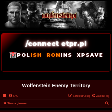
/connect etpr.pl
POL
ISH
RON
INS
XPSAVE
Wolfenstein Enemy Territory
FAQ
Zarejestruj się
Zaloguj się
S
Strona główna
z