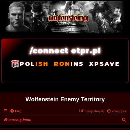
/connect etpr.pl
POL
ISH
RON
INS
XPSAVE
Wolfenstein Enemy Territory
FAQ
Zarejestruj się
Zaloguj się
S
Strona główna
z