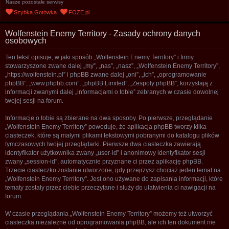
Nasze pozostałe serwisy
u
Szybka Gotówka
FOZE.pl
k
a
Wolfenstein Enemy Territory - Zasady ochrony danych
osobowych
j
Ten tekst opisuje, w jaki sposób „Wolfenstein Enemy Territory” i firmy
stowarzyszone zwane dalej „my”, „nas”, „nasz”, „Wolfenstein Enemy Territory”,
„https://wolfenstein.pl” i phpBB zwane dalej „oni”, „ich”, „oprogramowanie
phpBB”, „www.phpbb.com”, „phpBB Limited”, „Zespoły phpBB”, korzystają z
informacji zwanymi dalej „informacjami o tobie” zebranych w czasie dowolnej
twojej sesji na forum.
Informacje o tobie są zbierane na dwa sposoby. Po pierwsze, przeglądanie
„Wolfenstein Enemy Territory” powoduje, że aplikacja phpBB tworzy kilka
ciasteczek, które są małymi plikami tekstowymi pobranymi do katalogu plików
tymczasowych twojej przeglądarki. Pierwsze dwa ciasteczka zawierają
identyfikator użytkownika zwany „user-id” i anonimowy identyfikator sesji
zwany „session-id”, automatycznie przyznane ci przez aplikację phpBB.
Trzecie ciasteczko zostanie utworzone, gdy przejrzysz chociaż jeden temat na
„Wolfenstein Enemy Territory”. Jest ono używane do zapisania informacji, które
tematy zostały przez ciebie przeczytane i służy do ułatwienia ci nawigacji na
forum.
W czasie przeglądania „Wolfenstein Enemy Territory” możemy też utworzyć
ciasteczka niezależne od oprogramowania phpBB, ale ich ten dokument nie