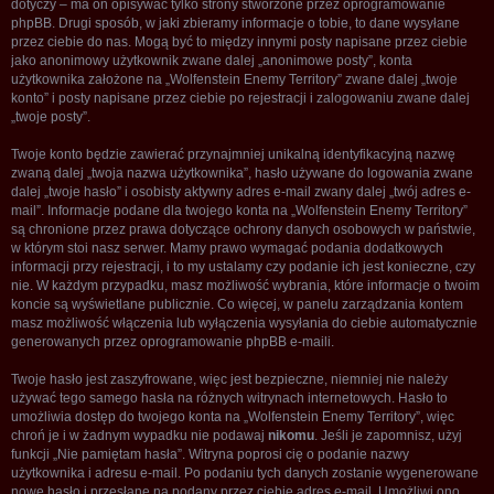
dotyczy – ma on opisywać tylko strony stworzone przez oprogramowanie
phpBB. Drugi sposób, w jaki zbieramy informacje o tobie, to dane wysyłane
przez ciebie do nas. Mogą być to między innymi posty napisane przez ciebie
jako anonimowy użytkownik zwane dalej „anonimowe posty”, konta
użytkownika założone na „Wolfenstein Enemy Territory” zwane dalej „twoje
konto” i posty napisane przez ciebie po rejestracji i zalogowaniu zwane dalej
„twoje posty”.
Twoje konto będzie zawierać przynajmniej unikalną identyfikacyjną nazwę
zwaną dalej „twoja nazwa użytkownika”, hasło używane do logowania zwane
dalej „twoje hasło” i osobisty aktywny adres e-mail zwany dalej „twój adres e-
mail”. Informacje podane dla twojego konta na „Wolfenstein Enemy Territory”
są chronione przez prawa dotyczące ochrony danych osobowych w państwie,
w którym stoi nasz serwer. Mamy prawo wymagać podania dodatkowych
informacji przy rejestracji, i to my ustalamy czy podanie ich jest konieczne, czy
nie. W każdym przypadku, masz możliwość wybrania, które informacje o twoim
koncie są wyświetlane publicznie. Co więcej, w panelu zarządzania kontem
masz możliwość włączenia lub wyłączenia wysyłania do ciebie automatycznie
generowanych przez oprogramowanie phpBB e-maili.
Twoje hasło jest zaszyfrowane, więc jest bezpieczne, niemniej nie należy
używać tego samego hasła na różnych witrynach internetowych. Hasło to
umożliwia dostęp do twojego konta na „Wolfenstein Enemy Territory”, więc
chroń je i w żadnym wypadku nie podawaj
nikomu
. Jeśli je zapomnisz, użyj
funkcji „Nie pamiętam hasła”. Witryna poprosi cię o podanie nazwy
użytkownika i adresu e-mail. Po podaniu tych danych zostanie wygenerowane
nowe hasło i przesłane na podany przez ciebie adres e-mail. Umożliwi ono