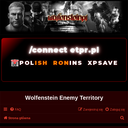
/connect etpr.pl
POL
ISH
RON
INS
XPSAVE
Wolfenstein Enemy Territory
FAQ
Zarejestruj się
Zaloguj się
S
Strona główna
z