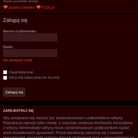
Nasze pozostałe serwisy
u
Szybka Gotówka
FOZE.pl
k
a
Zaloguj się
j
Nazwa użytkownika:
Hasło:
Nie pamiętam hasła
Zapamiętaj mnie
Ukryj mój status podczas tej sesji
ZAREJESTRUJ SIĘ
Aby zalogować się, musisz być zarejestrowanym użytkownikiem witryny.
Rejestracja zajmuje tylko chwilę, a znacznie zwiększa możliwości korzystania
z witryny. Administrator witryny może zarejestrowanym użytkownikom nadać
wiele dodatkowych uprawnień. Przed rejestracją zapoznaj się z naszym
regulaminem, zasadami ochrony danych osobowych oraz z odpowiedziami na