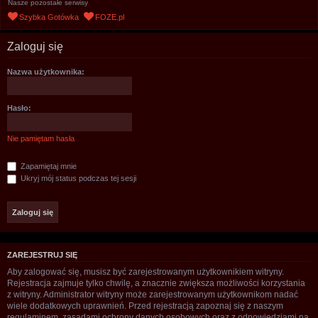
Nasze pozostałe serwisy
u
Szybka Gotówka
FOZE.pl
k
a
Zaloguj się
j
Nazwa użytkownika:
Hasło:
Nie pamiętam hasła
Zapamiętaj mnie
Ukryj mój status podczas tej sesji
ZAREJESTRUJ SIĘ
Aby zalogować się, musisz być zarejestrowanym użytkownikiem witryny.
Rejestracja zajmuje tylko chwilę, a znacznie zwiększa możliwości korzystania
z witryny. Administrator witryny może zarejestrowanym użytkownikom nadać
wiele dodatkowych uprawnień. Przed rejestracją zapoznaj się z naszym
regulaminem, zasadami ochrony danych osobowych oraz z odpowiedziami na