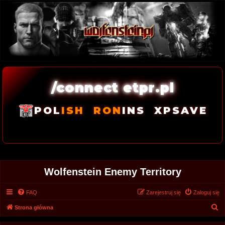
/connect etpr.pl
POL
ISH
RON
INS
XPSAVE
Wolfenstein Enemy Territory
FAQ
Zarejestruj się
Zaloguj się
S
Strona główna
z