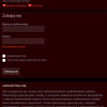
Nasze pozostałe serwisy
u
Szybka Gotówka
FOZE.pl
k
a
Zaloguj się
j
Nazwa użytkownika:
Hasło:
Nie pamiętam hasła
Zapamiętaj mnie
Ukryj mój status podczas tej sesji
ZAREJESTRUJ SIĘ
Aby zalogować się, musisz być zarejestrowanym użytkownikiem witryny.
Rejestracja zajmuje tylko chwilę, a znacznie zwiększa możliwości korzystania
z witryny. Administrator witryny może zarejestrowanym użytkownikom nadać
wiele dodatkowych uprawnień. Przed rejestracją zapoznaj się z naszym
regulaminem, zasadami ochrony danych osobowych oraz z odpowiedziami na