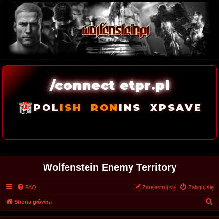
/connect etpr.pl
POL
ISH
RON
INS
XPSAVE
Wolfenstein Enemy Territory
FAQ
Zarejestruj się
Zaloguj się
S
Strona główna
z