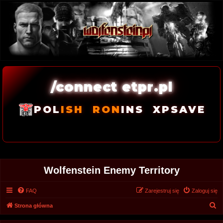
/connect etpr.pl
POL
ISH
RON
INS
XPSAVE
Wolfenstein Enemy Territory
FAQ
Zarejestruj się
Zaloguj się
S
Strona główna
z