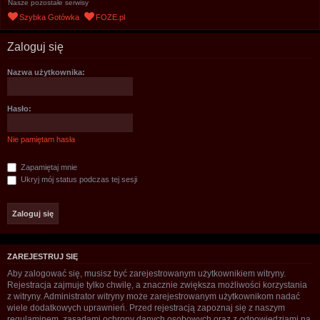
Nasze pozostałe serwisy
u
Szybka Gotówka
FOZE.pl
k
a
Zaloguj się
j
Nazwa użytkownika:
Hasło:
Nie pamiętam hasła
Zapamiętaj mnie
Ukryj mój status podczas tej sesji
ZAREJESTRUJ SIĘ
Aby zalogować się, musisz być zarejestrowanym użytkownikiem witryny.
Rejestracja zajmuje tylko chwilę, a znacznie zwiększa możliwości korzystania
z witryny. Administrator witryny może zarejestrowanym użytkownikom nadać
wiele dodatkowych uprawnień. Przed rejestracją zapoznaj się z naszym
regulaminem, zasadami ochrony danych osobowych oraz z odpowiedziami na