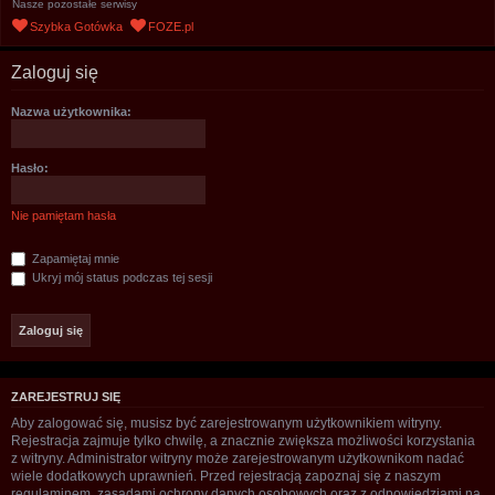
Nasze pozostałe serwisy
u
Szybka Gotówka
FOZE.pl
k
a
Zaloguj się
j
Nazwa użytkownika:
Hasło:
Nie pamiętam hasła
Zapamiętaj mnie
Ukryj mój status podczas tej sesji
ZAREJESTRUJ SIĘ
Aby zalogować się, musisz być zarejestrowanym użytkownikiem witryny.
Rejestracja zajmuje tylko chwilę, a znacznie zwiększa możliwości korzystania
z witryny. Administrator witryny może zarejestrowanym użytkownikom nadać
wiele dodatkowych uprawnień. Przed rejestracją zapoznaj się z naszym
regulaminem, zasadami ochrony danych osobowych oraz z odpowiedziami na