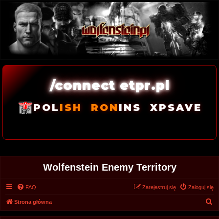
/connect etpr.pl
POL
ISH
RON
INS
XPSAVE
Wolfenstein Enemy Territory
FAQ
Zarejestruj się
Zaloguj się
S
Strona główna
z