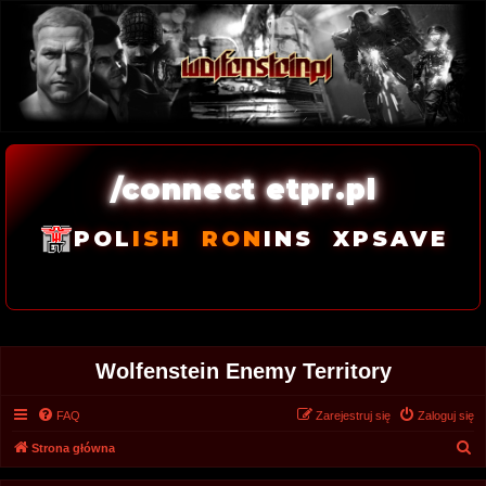
/connect etpr.pl
POL
ISH
RON
INS
XPSAVE
Wolfenstein Enemy Territory
FAQ
Zarejestruj się
Zaloguj się
S
Strona główna
z