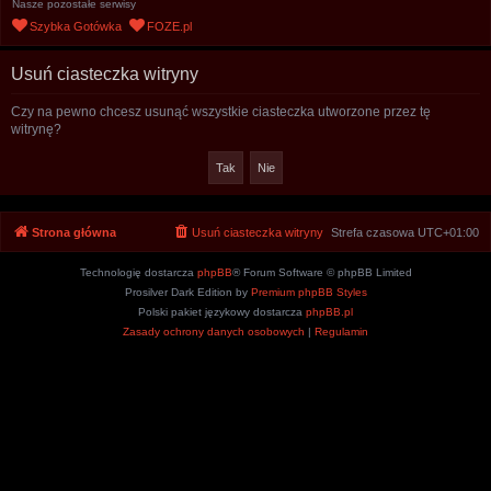
Nasze pozostałe serwisy
u
Szybka Gotówka
FOZE.pl
k
a
Usuń ciasteczka witryny
j
Czy na pewno chcesz usunąć wszystkie ciasteczka utworzone przez tę
witrynę?
Strona główna
Usuń ciasteczka witryny
Strefa czasowa
UTC+01:00
Technologię dostarcza
phpBB
® Forum Software © phpBB Limited
Prosilver Dark Edition by
Premium phpBB Styles
Polski pakiet językowy dostarcza
phpBB.pl
Zasady ochrony danych osobowych
|
Regulamin