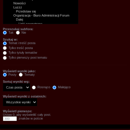
Przeszukaj subfora:
Tak
Nie
Szukaj w:
Temat i treść posta
Tylko treść posta
Tylko tytuły tematów
Tylko pierwszy post tematu
Wyświetl wyniki jako:
Posty
Tematy
Sortuj wyniki wg:
Rosnąco
Malejąco
Wyświetl wyniki z ostatnich:
Wyświetl pierwsze:
Ustaw 0, aby wyświetlić cały post.
znaków w poście