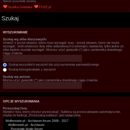
Nasze pozostałe serwisy
Szybka Gotówka
FOZE.pl
Szukaj
WYSZUKIWANIE
Szukaj wg słów kluczowych:
Umieść
+
przed słowem, które musi wystąpić oraz
-
przed słowem, które nie może
wystąpić. Jeśli umieścisz listę słów oddzielonych
|
wewnątrz nawiasów, tylko jedno ze
słów będzie musiało wystąpić. Możesz użyć gwiazdki (*) jako zamiennika dowolnego
ciągu znaków.
Szukaj wszystkich wyrażeń lub użyj wyrażenia wprowadzonego
Szukaj któregokolwiek z wyrażeń
Szukaj wg autora:
Można użyć gwiazdki (*) jako zamiennika dowolnego ciągu znaków.
OPCJE WYSZUKIWANIA
Przeszukaj fora:
Wybierz fora, które chcesz przeszukać. Subfora są przeszukiwane automatycznie,
chyba że funkcja „Przeszukuj subfora”, jest wyłączona.