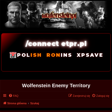
/connect etpr.pl
POL
ISH
RON
INS
XPSAVE
Wolfenstein Enemy Territory
FAQ
Zarejestruj się
Zaloguj się
Strona główna
Szukaj