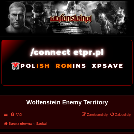
/connect etpr.pl
POL
ISH
RON
INS
XPSAVE
Wolfenstein Enemy Territory
FAQ
Zarejestruj się
Zaloguj się
Strona główna
Szukaj