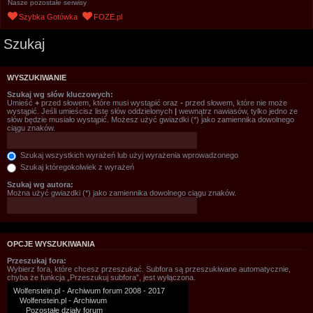
Nasze pozostałe serwisy
Szybka Gotówka
FOZE.pl
Szukaj
WYSZUKIWANIE
Szukaj wg słów kluczowych:
Umieść
+
przed słowem, które musi wystąpić oraz
-
przed słowem, które nie może
wystąpić. Jeśli umieścisz listę słów oddzielonych
|
wewnątrz nawiasów, tylko jedno ze
słów będzie musiało wystąpić. Możesz użyć gwiazdki (*) jako zamiennika dowolnego
ciągu znaków.
Szukaj wszystkich wyrażeń lub użyj wyrażenia wprowadzonego
Szukaj któregokolwiek z wyrażeń
Szukaj wg autora:
Można użyć gwiazdki (*) jako zamiennika dowolnego ciągu znaków.
OPCJE WYSZUKIWANIA
Przeszukaj fora:
Wybierz fora, które chcesz przeszukać. Subfora są przeszukiwane automatycznie,
chyba że funkcja „Przeszukuj subfora”, jest wyłączona.