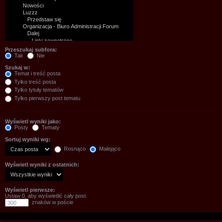
Przeszukaj subfora:
Tak
Nie
Szukaj w:
Temat i treść posta
Tylko treść posta
Tylko tytuły tematów
Tylko pierwszy post tematu
Wyświetl wyniki jako:
Posty
Tematy
Sortuj wyniki wg:
Rosnąco
Malejąco
Wyświetl wyniki z ostatnich:
Wyświetl pierwsze:
Ustaw 0, aby wyświetlić cały post.
znaków w poście