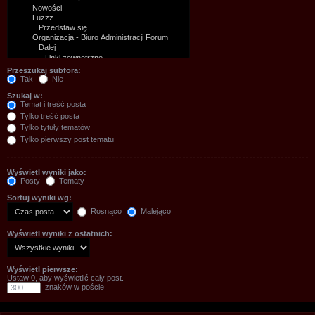
Przeszukaj subfora:
Tak
Nie
Szukaj w:
Temat i treść posta
Tylko treść posta
Tylko tytuły tematów
Tylko pierwszy post tematu
Wyświetl wyniki jako:
Posty
Tematy
Sortuj wyniki wg:
Rosnąco
Malejąco
Wyświetl wyniki z ostatnich:
Wyświetl pierwsze:
Ustaw 0, aby wyświetlić cały post.
znaków w poście