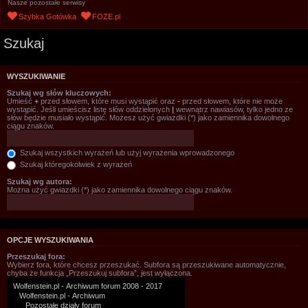
Nasze pozostałe serwisy
Szybka Gotówka
FOZE.pl
Szukaj
WYSZUKIWANIE
Szukaj wg słów kluczowych:
Umieść
+
przed słowem, które musi wystąpić oraz
-
przed słowem, które nie może
wystąpić. Jeśli umieścisz listę słów oddzielonych
|
wewnątrz nawiasów, tylko jedno ze
słów będzie musiało wystąpić. Możesz użyć gwiazdki (*) jako zamiennika dowolnego
ciągu znaków.
Szukaj wszystkich wyrażeń lub użyj wyrażenia wprowadzonego
Szukaj któregokolwiek z wyrażeń
Szukaj wg autora:
Można użyć gwiazdki (*) jako zamiennika dowolnego ciągu znaków.
OPCJE WYSZUKIWANIA
Przeszukaj fora:
Wybierz fora, które chcesz przeszukać. Subfora są przeszukiwane automatycznie,
chyba że funkcja „Przeszukuj subfora”, jest wyłączona.