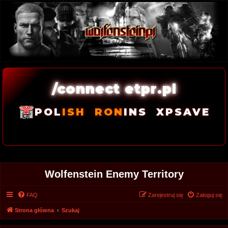
/connect etpr.pl
POL
ISH
RON
INS
XPSAVE
Wolfenstein Enemy Territory
FAQ
Zarejestruj się
Zaloguj się
Strona główna
Szukaj