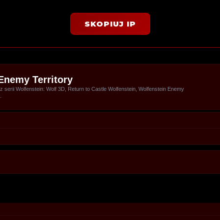
SKOPIUJ IP
Enemy Territory
serii Wolfenstein: Wolf 3D, Return to Castle Wolfenstein, Wolfenstein Enemy
.