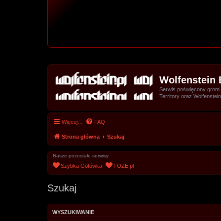
Wolfenstein 
Serwis poświęcony grom z 
Territory oraz Wolfenstein
Więcej…
FAQ
Strona główna
Szukaj
Nasze pozostałe serwisy
Szybka Gotówka
FOZE.pl
Szukaj
WYSZUKIWANIE