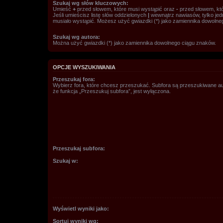
Szukaj wg słów kluczowych:
Umieść
+
przed słowem, które musi wystąpić oraz
-
przed słowem, któ
Jeśli umieścisz listę słów oddzielonych
|
wewnątrz nawiasów, tylko jed
musiało wystąpić. Możesz użyć gwiazdki (*) jako zamiennika dowolne
Szukaj wg autora:
Można użyć gwiazdki (*) jako zamiennika dowolnego ciągu znaków.
OPCJE WYSZUKIWANIA
Przeszukaj fora:
Wybierz fora, które chcesz przeszukać. Subfora są przeszukiwane a
że funkcja „Przeszukuj subfora”, jest wyłączona.
Przeszukaj subfora:
Szukaj w:
Wyświetl wyniki jako:
Sortuj wyniki wg: