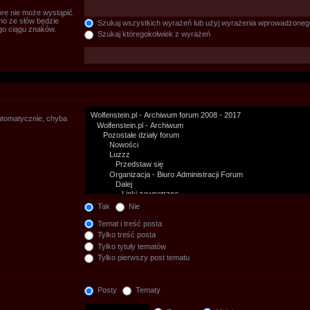
re nie może wystąpić.
no ze słów będzie
Szukaj wszystkich wyrażeń lub użyj wyrażenia wprowadzoneg
go ciągu znaków.
Szukaj któregokolwiek z wyrażeń
utomatycznie, chyba
Tak
Nie
Temat i treść posta
Tylko treść posta
Tylko tytuły tematów
Tylko pierwszy post tematu
Posty
Tematy