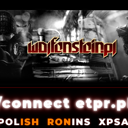
/connect etpr.p
POL
ISH
RON
INS
XPS