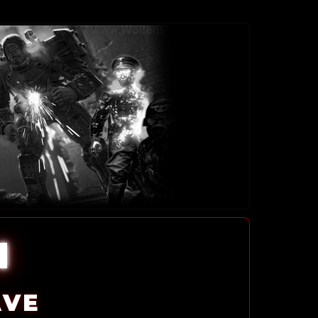
l
AVE