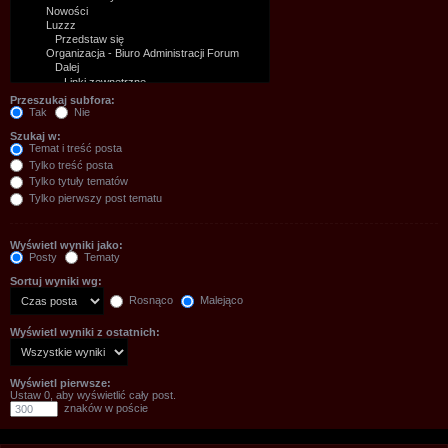
Przeszukaj subfora:
Tak
Nie
Szukaj w:
Temat i treść posta
Tylko treść posta
Tylko tytuły tematów
Tylko pierwszy post tematu
Wyświetl wyniki jako:
Posty
Tematy
Sortuj wyniki wg:
Rosnąco
Malejąco
Wyświetl wyniki z ostatnich:
Wyświetl pierwsze:
Ustaw 0, aby wyświetlić cały post.
znaków w poście