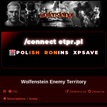
/connect etpr.pl
POL
ISH
RON
INS
XPSAVE
Wolfenstein Enemy Territory
FAQ
Zarejestruj się
Zaloguj się
Strona główna
Szukaj