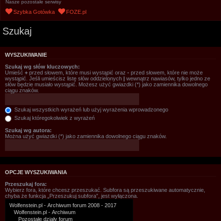
Nasze pozostałe serwisy
Szybka Gotówka
FOZE.pl
Szukaj
WYSZUKIWANIE
Szukaj wg słów kluczowych:
Umieść
+
przed słowem, które musi wystąpić oraz
-
przed słowem, które nie może
wystąpić. Jeśli umieścisz listę słów oddzielonych
|
wewnątrz nawiasów, tylko jedno ze
słów będzie musiało wystąpić. Możesz użyć gwiazdki (*) jako zamiennika dowolnego
ciągu znaków.
Szukaj wszystkich wyrażeń lub użyj wyrażenia wprowadzonego
Szukaj któregokolwiek z wyrażeń
Szukaj wg autora:
Można użyć gwiazdki (*) jako zamiennika dowolnego ciągu znaków.
OPCJE WYSZUKIWANIA
Przeszukaj fora:
Wybierz fora, które chcesz przeszukać. Subfora są przeszukiwane automatycznie,
chyba że funkcja „Przeszukuj subfora”, jest wyłączona.