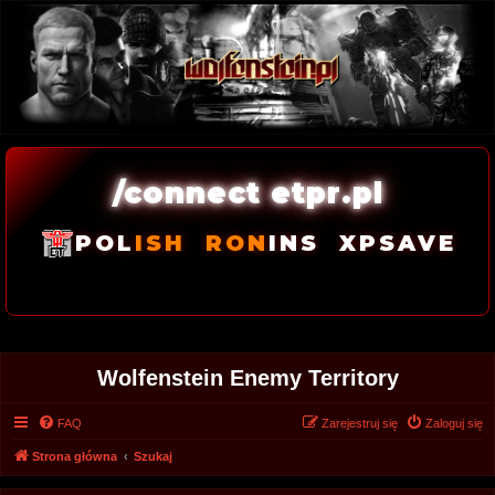
/connect etpr.pl
POL
ISH
RON
INS
XPSAVE
Wolfenstein Enemy Territory
FAQ
Zarejestruj się
Zaloguj się
Strona główna
Szukaj