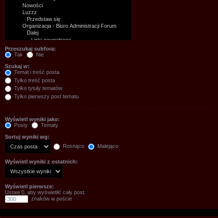
Przeszukaj subfora:
Tak
Nie
Szukaj w:
Temat i treść posta
Tylko treść posta
Tylko tytuły tematów
Tylko pierwszy post tematu
Wyświetl wyniki jako:
Posty
Tematy
Sortuj wyniki wg:
Rosnąco
Malejąco
Wyświetl wyniki z ostatnich:
Wyświetl pierwsze:
Ustaw 0, aby wyświetlić cały post.
znaków w poście