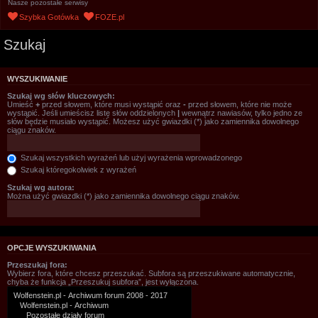
Nasze pozostałe serwisy
Szybka Gotówka
FOZE.pl
Szukaj
WYSZUKIWANIE
Szukaj wg słów kluczowych:
Umieść
+
przed słowem, które musi wystąpić oraz
-
przed słowem, które nie może
wystąpić. Jeśli umieścisz listę słów oddzielonych
|
wewnątrz nawiasów, tylko jedno ze
słów będzie musiało wystąpić. Możesz użyć gwiazdki (*) jako zamiennika dowolnego
ciągu znaków.
Szukaj wszystkich wyrażeń lub użyj wyrażenia wprowadzonego
Szukaj któregokolwiek z wyrażeń
Szukaj wg autora:
Można użyć gwiazdki (*) jako zamiennika dowolnego ciągu znaków.
OPCJE WYSZUKIWANIA
Przeszukaj fora:
Wybierz fora, które chcesz przeszukać. Subfora są przeszukiwane automatycznie,
chyba że funkcja „Przeszukuj subfora”, jest wyłączona.