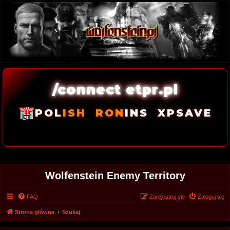
/connect etpr.pl
POL
ISH
RON
INS
XPSAVE
Wolfenstein Enemy Territory
FAQ
Zarejestruj się
Zaloguj się
Strona główna
Szukaj