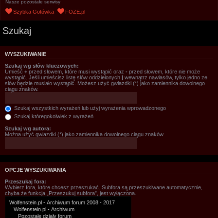
Nasze pozostałe serwisy
Szybka Gotówka
FOZE.pl
Szukaj
WYSZUKIWANIE
Szukaj wg słów kluczowych:
Umieść
+
przed słowem, które musi wystąpić oraz
-
przed słowem, które nie może
wystąpić. Jeśli umieścisz listę słów oddzielonych
|
wewnątrz nawiasów, tylko jedno ze
słów będzie musiało wystąpić. Możesz użyć gwiazdki (*) jako zamiennika dowolnego
ciągu znaków.
Szukaj wszystkich wyrażeń lub użyj wyrażenia wprowadzonego
Szukaj któregokolwiek z wyrażeń
Szukaj wg autora:
Można użyć gwiazdki (*) jako zamiennika dowolnego ciągu znaków.
OPCJE WYSZUKIWANIA
Przeszukaj fora:
Wybierz fora, które chcesz przeszukać. Subfora są przeszukiwane automatycznie,
chyba że funkcja „Przeszukuj subfora”, jest wyłączona.