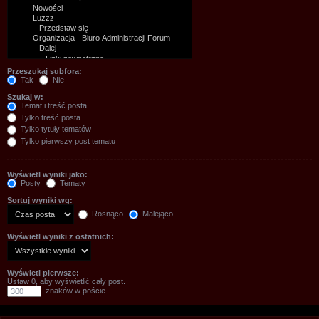
Przeszukaj subfora:
Tak
Nie
Szukaj w:
Temat i treść posta
Tylko treść posta
Tylko tytuły tematów
Tylko pierwszy post tematu
Wyświetl wyniki jako:
Posty
Tematy
Sortuj wyniki wg:
Rosnąco
Malejąco
Wyświetl wyniki z ostatnich:
Wyświetl pierwsze:
Ustaw 0, aby wyświetlić cały post.
znaków w poście