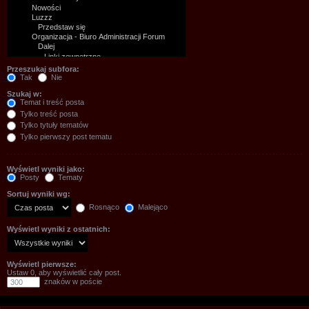
Przeszukaj subfora:
Tak
Nie
Szukaj w:
Temat i treść posta
Tylko treść posta
Tylko tytuły tematów
Tylko pierwszy post tematu
Wyświetl wyniki jako:
Posty
Tematy
Sortuj wyniki wg:
Rosnąco
Malejąco
Wyświetl wyniki z ostatnich:
Wyświetl pierwsze:
Ustaw 0, aby wyświetlić cały post.
znaków w poście