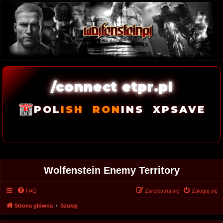
/connect etpr.pl
POL
ISH
RON
INS
XPSAVE
Wolfenstein Enemy Territory
FAQ
Zarejestruj się
Zaloguj się
Strona główna
Szukaj