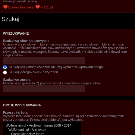
Nasze pozostałe serwisy
Szybka Gotówka
FOZE.pl
Szukaj
WYSZUKIWANIE
Szukaj wg słów kluczowych:
Umieść
+
przed słowem, które musi wystąpić oraz
-
przed słowem, które nie może
wystąpić. Jeśli umieścisz listę słów oddzielonych
|
wewnątrz nawiasów, tylko jedno ze
słów będzie musiało wystąpić. Możesz użyć gwiazdki (*) jako zamiennika dowolnego
ciągu znaków.
Szukaj wszystkich wyrażeń lub użyj wyrażenia wprowadzonego
Szukaj któregokolwiek z wyrażeń
Szukaj wg autora:
Można użyć gwiazdki (*) jako zamiennika dowolnego ciągu znaków.
OPCJE WYSZUKIWANIA
Przeszukaj fora:
Wybierz fora, które chcesz przeszukać. Subfora są przeszukiwane automatycznie,
chyba że funkcja „Przeszukuj subfora”, jest wyłączona.