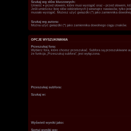
Szukaj wg słów kluczowych:
Umieść
+
przed słowem, które musi wystąpić oraz
-
przed słowem, któ
Jeśli umieścisz listę słów oddzielonych
|
wewnątrz nawiasów, tylko jed
musiało wystąpić. Możesz użyć gwiazdki (*) jako zamiennika dowolne
Szukaj wg autora:
Można użyć gwiazdki (*) jako zamiennika dowolnego ciągu znaków.
OPCJE WYSZUKIWANIA
Przeszukaj fora:
Wybierz fora, które chcesz przeszukać. Subfora są przeszukiwane a
że funkcja „Przeszukuj subfora”, jest wyłączona.
Przeszukaj subfora:
Szukaj w:
Wyświetl wyniki jako:
Sortuj wyniki wg: