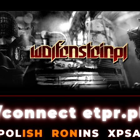
/connect etpr.p
POL
ISH
RON
INS
XPS