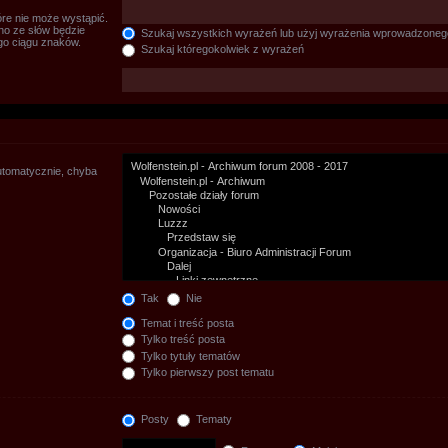
re nie może wystąpić.
no ze słów będzie
Szukaj wszystkich wyrażeń lub użyj wyrażenia wprowadzoneg
go ciągu znaków.
Szukaj któregokolwiek z wyrażeń
utomatycznie, chyba
Tak
Nie
Temat i treść posta
Tylko treść posta
Tylko tytuły tematów
Tylko pierwszy post tematu
Posty
Tematy