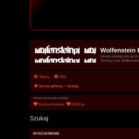
Wolfenstein 
Serwis poświęcony grom z 
Territory oraz Wolfenstein
Więcej…
FAQ
Strona główna
Szukaj
Nasze pozostałe serwisy
Szybka Gotówka
FOZE.pl
Szukaj
WYSZUKIWANIE