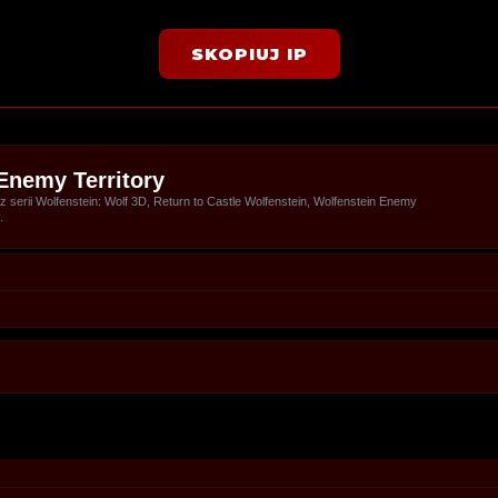
SKOPIUJ IP
Enemy Territory
serii Wolfenstein: Wolf 3D, Return to Castle Wolfenstein, Wolfenstein Enemy
.