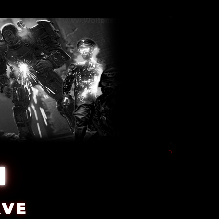
l
AVE