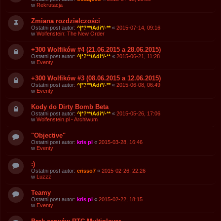
w
Rekrutacja
Zmiana rozdzielczości
Ostatni post autor:
^|*?**/Adi*/-**
«
2015-07-14, 09:16
w
Wolfenstein: The New Order
+300 Wolfików #4 (21.06.2015 a 28.06.2015)
Ostatni post autor:
^|*?**/Adi*/-**
«
2015-06-21, 11:28
w
Eventy
+300 Wolfików #3 (08.06.2015 a 12.06.2015)
Ostatni post autor:
^|*?**/Adi*/-**
«
2015-06-08, 06:49
w
Eventy
Kody do Dirty Bomb Beta
Ostatni post autor:
^|*?**/Adi*/-**
«
2015-05-26, 17:06
w
Wolfenstein.pl - Archiwum
"Objective"
Ostatni post autor:
kris pl
«
2015-03-28, 16:46
w
Eventy
:)
Ostatni post autor:
crisso7
«
2015-02-26, 22:26
w
Luzzz
Teamy
Ostatni post autor:
kris pl
«
2015-02-22, 18:15
w
Eventy