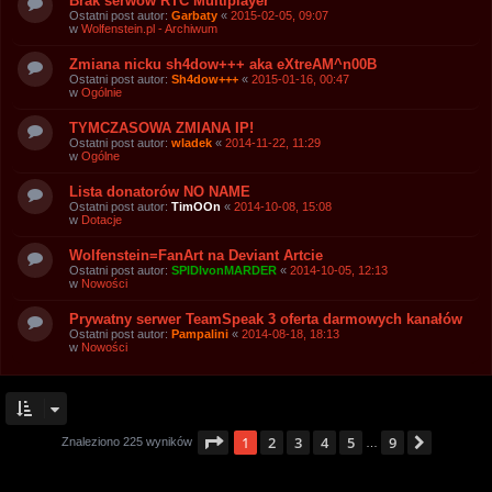
Brak serwów RTC Multiplayer
Ostatni post autor:
Garbaty
«
2015-02-05, 09:07
w
Wolfenstein.pl - Archiwum
Zmiana nicku sh4dow+++ aka eXtreAM^n00B
Ostatni post autor:
Sh4dow+++
«
2015-01-16, 00:47
w
Ogólnie
TYMCZASOWA ZMIANA IP!
Ostatni post autor:
wladek
«
2014-11-22, 11:29
w
Ogólne
Lista donatorów NO NAME
Ostatni post autor:
TimOOn
«
2014-10-08, 15:08
w
Dotacje
Wolfenstein=FanArt na Deviant Artcie
Ostatni post autor:
SPIDIvonMARDER
«
2014-10-05, 12:13
w
Nowości
Prywatny serwer TeamSpeak 3 oferta darmowych kanałów
Ostatni post autor:
Pampalini
«
2014-08-18, 18:13
w
Nowości
Strona
1
z
9
1
2
3
4
5
9
Następ
Znaleziono 225 wyników
…