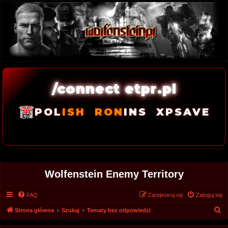
/connect etpr.pl
POL
ISH
RON
INS
XPSAVE
Wolfenstein Enemy Territory
FAQ
Zarejestruj się
Zaloguj się
S
Strona główna
Szukaj
Tematy bez odpowiedzi
z