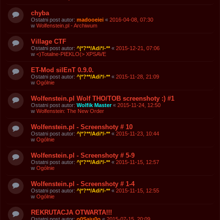
chyba
Ostatni post autor:
madooeiei
«
2016-04-08, 07:30
w
Wolfenstein.pl - Archiwum
Village CTF
Ostatni post autor:
^|*?**/Adi*/-**
«
2015-12-21, 07:06
w
<)Totalne-PIEKLO(> XPSAVE
ET-Mod silEnT 0.9.0.
Ostatni post autor:
^|*?**/Adi*/-**
«
2015-11-28, 21:09
w
Ogólnie
Wolfenstein.pl Wolf THO/TOB screenshoty :) #1
Ostatni post autor:
Wolfik Master
«
2015-11-24, 12:50
w
Wolfenstein: The New Order
Wolfenstein.pl - Screenshoty # 10
Ostatni post autor:
^|*?**/Adi*/-**
«
2015-11-23, 10:44
w
Ogólnie
Wolfenstein.pl - Screenshoty # 5-9
Ostatni post autor:
^|*?**/Adi*/-**
«
2015-11-15, 12:57
w
Ogólnie
Wolfenstein.pl - Screenshoty # 1-4
Ostatni post autor:
^|*?**/Adi*/-**
«
2015-11-15, 12:55
w
Ogólnie
REKRUTACJA OTWARTA!!!
Ostatni post autor:
o0Saju0o
«
2015-07-15, 20:09