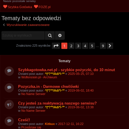
Nasze pozostałe serwisy
u
Szybka Gotówka
FOZE.pl
k
Tematy bez odpowiedzi
a
j
Wyszukiwanie zaawansowane
Szukaj
Wyszukiwanie zaawansowane
Strona
1
z
9
1
2
3
4
5
9
Następ
Znaleziono 225 wyników
…
Tematy
Szybkagotowka.net.pl - szybkie pożyczki, do 10 minut
Ostatni post autor:
^|*?**/Adi*/-**
«
2025-05-25, 07:10
w
Wolfenstein.pl - Archiwum
Pozyczka.in - Darmowe chwilówki
Ostatni post autor:
^|*?**/Adi*/-**
«
2019-06-02, 18:40
w
No Name Serwer
Czy jesteś za reaktywacją naszego serwisu?
Ostatni post autor:
^|*?**/Adi*/-**
«
2019-06-02, 13:38
w
No Name Serwer
Cześć!
Ostatni post autor:
Kitkux
«
2017-12-11, 16:22
w
Przedstaw się