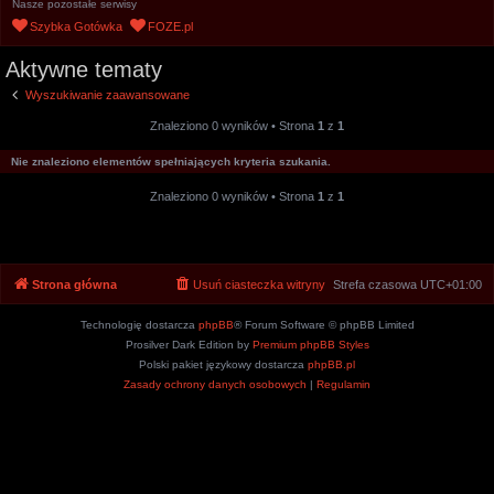
Nasze pozostałe serwisy
u
Szybka Gotówka
FOZE.pl
k
Aktywne tematy
a
j
Wyszukiwanie zaawansowane
Znaleziono 0 wyników • Strona
1
z
1
Nie znaleziono elementów spełniających kryteria szukania.
Znaleziono 0 wyników • Strona
1
z
1
Strona główna
Usuń ciasteczka witryny
Strefa czasowa
UTC+01:00
Technologię dostarcza
phpBB
® Forum Software © phpBB Limited
Prosilver Dark Edition by
Premium phpBB Styles
Polski pakiet językowy dostarcza
phpBB.pl
Zasady ochrony danych osobowych
|
Regulamin