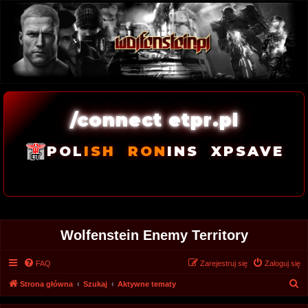
/connect etpr.pl
POL
ISH
RON
INS
XPSAVE
Wolfenstein Enemy Territory
FAQ
Zarejestruj się
Zaloguj się
S
Strona główna
Szukaj
Aktywne tematy
z