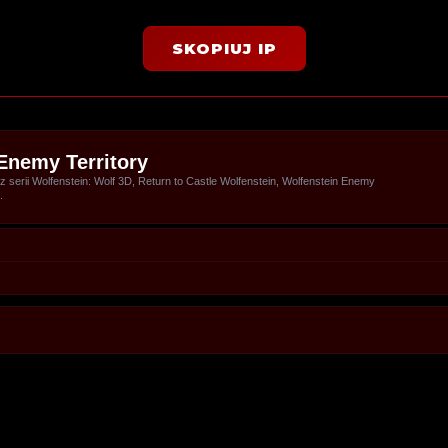
SKOPIUJ IP
Enemy Territory
serii Wolfenstein: Wolf 3D, Return to Castle Wolfenstein, Wolfenstein Enemy
.