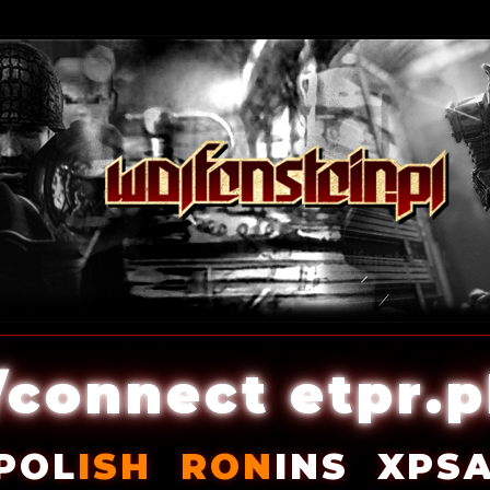
/connect etpr.p
POL
ISH
RON
INS
XPS