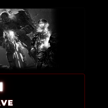
l
AVE