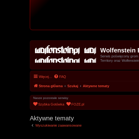
Wolfenstein 
Serwis poświęcony grom z 
Territory oraz Wolfenstein
Więcej…
FAQ
Strona główna
Szukaj
Aktywne tematy
Nasze pozostałe serwisy
Szybka Gotówka
FOZE.pl
Aktywne tematy
Wyszukiwanie zaawansowane