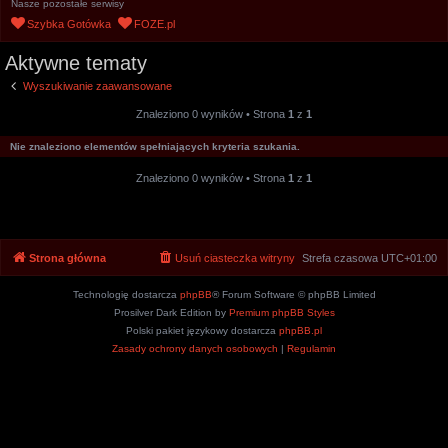
Nasze pozostałe serwisy
u
Szybka Gotówka
FOZE.pl
k
Aktywne tematy
a
j
Wyszukiwanie zaawansowane
Znaleziono 0 wyników • Strona
1
z
1
Nie znaleziono elementów spełniających kryteria szukania.
Znaleziono 0 wyników • Strona
1
z
1
Strona główna
Usuń ciasteczka witryny
Strefa czasowa
UTC+01:00
Technologię dostarcza
phpBB
® Forum Software © phpBB Limited
Prosilver Dark Edition by
Premium phpBB Styles
Polski pakiet językowy dostarcza
phpBB.pl
Zasady ochrony danych osobowych
|
Regulamin