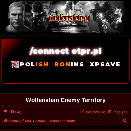
/connect etpr.pl
POL
ISH
RON
INS
XPSAVE
Wolfenstein Enemy Territory
FAQ
Zarejestruj się
Zaloguj się
S
Strona główna
Szukaj
Aktywne tematy
z