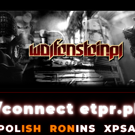
/connect etpr.p
POL
ISH
RON
INS
XPS