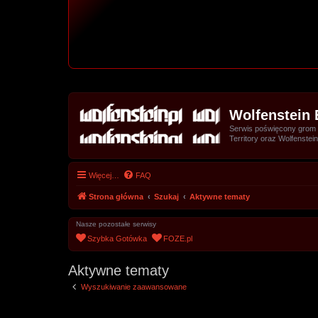
Wolfenstein 
Serwis poświęcony grom z 
Territory oraz Wolfenstein
Więcej…
FAQ
Strona główna
Szukaj
Aktywne tematy
Nasze pozostałe serwisy
Szybka Gotówka
FOZE.pl
Aktywne tematy
Wyszukiwanie zaawansowane