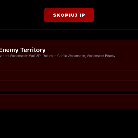
SKOPIUJ IP
Enemy Territory
serii Wolfenstein: Wolf 3D, Return to Castle Wolfenstein, Wolfenstein Enemy
.