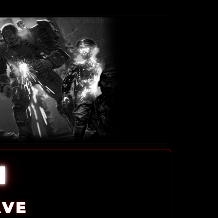
l
AVE