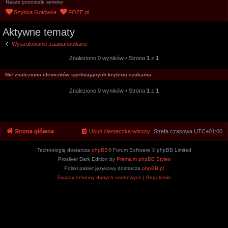
Nasze pozostałe serwisy
u
Szybka Gotówka
FOZE.pl
k
Aktywne tematy
a
j
Wyszukiwanie zaawansowane
Znaleziono 0 wyników • Strona
1
z
1
Nie znaleziono elementów spełniających kryteria szukania.
Znaleziono 0 wyników • Strona
1
z
1
Strona główna
Usuń ciasteczka witryny
Strefa czasowa
UTC+01:00
Technologię dostarcza
phpBB
® Forum Software © phpBB Limited
Prosilver Dark Edition by
Premium phpBB Styles
Polski pakiet językowy dostarcza
phpBB.pl
Zasady ochrony danych osobowych
|
Regulamin