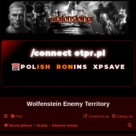
/connect etpr.pl
POL
ISH
RON
INS
XPSAVE
Wolfenstein Enemy Territory
FAQ
Zarejestruj się
Zaloguj się
S
Strona główna
Szukaj
Aktywne tematy
z