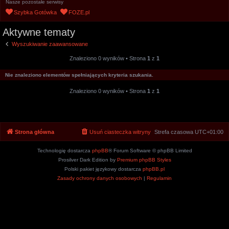
Nasze pozostałe serwisy
u
Szybka Gotówka
FOZE.pl
k
Aktywne tematy
a
j
Wyszukiwanie zaawansowane
Znaleziono 0 wyników • Strona
1
z
1
Nie znaleziono elementów spełniających kryteria szukania.
Znaleziono 0 wyników • Strona
1
z
1
Strona główna
Usuń ciasteczka witryny
Strefa czasowa
UTC+01:00
Technologię dostarcza
phpBB
® Forum Software © phpBB Limited
Prosilver Dark Edition by
Premium phpBB Styles
Polski pakiet językowy dostarcza
phpBB.pl
Zasady ochrony danych osobowych
|
Regulamin