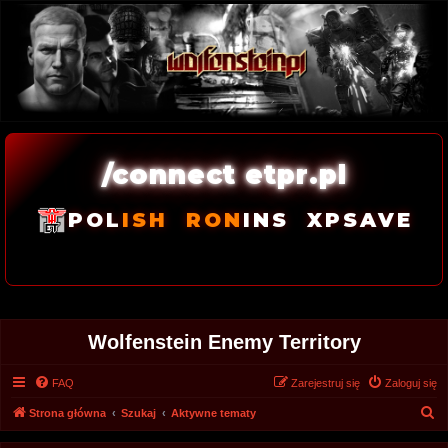
/connect etpr.pl
POL
ISH
RON
INS
XPSAVE
Wolfenstein Enemy Territory
FAQ
Zarejestruj się
Zaloguj się
S
Strona główna
Szukaj
Aktywne tematy
z